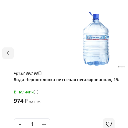
Арт.
м1892198
Вода Черноголовка питьевая негазированная, 19л
В наличии
974
₽
за шт.
-
+