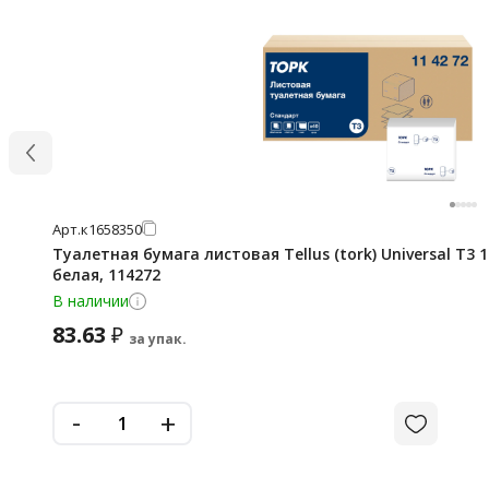
Арт.
к1658350
Туалетная бумага листовая Tellus (tork) Universal T3 1
белая, 114272
В наличии
83.63
₽
за упак.
-
+