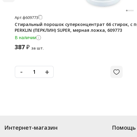
Арт.
ф609773
Стиральный порошок суперконцентрат 66 стирок, с п
PERKLIN (ПЕРКЛИН) SUPER, мерная ложка, 609773
В наличии
387
₽
за шт.
-
+
Интернет-магазин
Помощь 