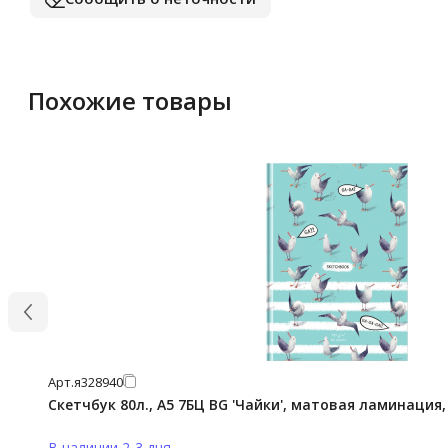
Похожие товары
Арт.
я328940
Скетчбук 80л., А5 7БЦ BG 'Чайки', матовая ламинация,
В наличии 2-3 дня