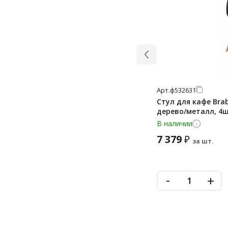
Арт.
ф532631
Стул для кафе Bra
дерево/металл, 4
В наличии
7 379
₽
за шт.
-
+