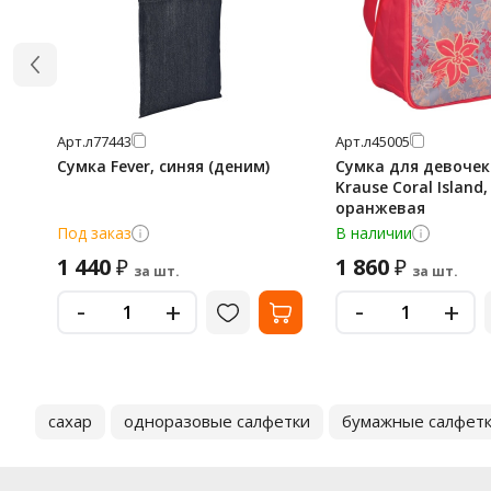
Арт.
л77443
Арт.
л45005
Сумка Fever, синяя (деним)
Сумка для девочек 
Krause Coral Island,
оранжевая
Под заказ
В наличии
1 440
1 860
₽
₽
за шт.
за шт.
-
-
+
+
сахар
одноразовые салфетки
бумажные салфет