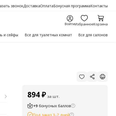
азать звонок
Доставка
Оплата
Бонусная программа
Контакты
Войти
Избранное
Корзина
ль
и сейфы
Все для
туалетных комнат
Все для
салонов
894
₽
за шт.
+9
бонусных баллов
Под заказ 3-7 дней