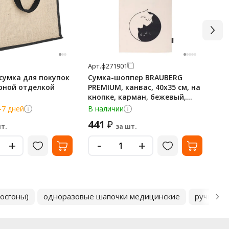
Арт.
ф271901
Арт
сумка для покупок
Сумка-шоппер BRAUBERG
Хо
ерной отделкой
PREMIUM, канвас, 40х35 см, на
Ba
кнопке, карман, бежевый,
'Yin-yang', 271901
-7 дней
В наличии
По
441
7
₽
т.
за шт.
-
+
+
досгоны)
одноразовые шапочки медицинские
ручки ш