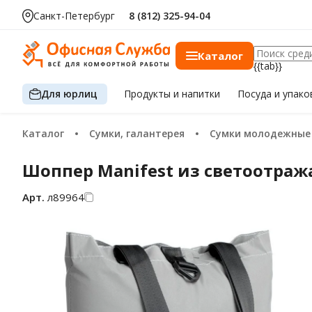
Санкт-Петербург
8 (812) 325-94-04
Каталог
{{tab}}
Для юрлиц
Продукты
и напитки
Посуда
и упако
Каталог
Сумки, галантерея
Сумки молодежные
Шоппер Manifest из светоотра
Арт.
л89964