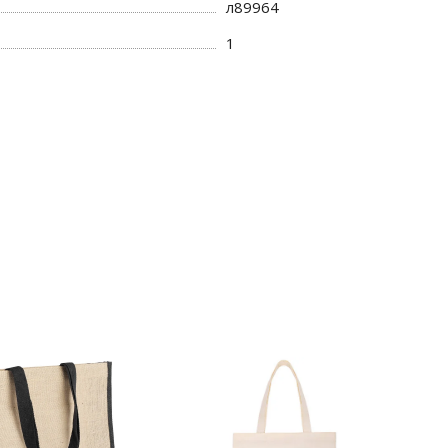
л89964
1