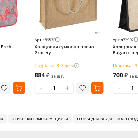
Арт.
л89530
Арт.
л72992
Erich
Холщовая сумка на плечо
Холщовая 
Grocery
Bagari с ч
Под заказ 3-7 дней
Под заказ 3
884
700
₽
₽
за шт.
за ш
-
-
+
ки
этикетки самоклеящиеся
сгоны для воды с пола (во