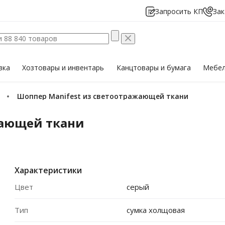
Запросить КП
Зак
вка
Хозтовары
и инвентарь
Канцтовары
и бумага
Мебе
Шоппер Manifest из светоотражающей ткани
жающей ткани
Характеристики
Цвет
серый
Тип
сумка холщовая