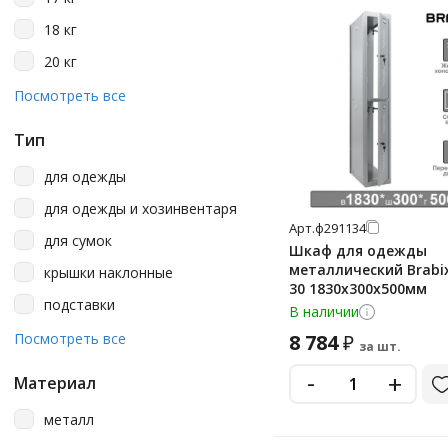
18 кг
20 кг
22 кг
Посмотреть все
26 кг
Тип
29 кг
для одежды
30 кг
для одежды и хозинвентаря
32 кг
Арт.
ф291134
для сумок
Шкаф для одежды
34 кг
металлический Brabix
крышки наклонные
35 кг
30 1830х300х500мм
подставки
В наличии
37 кг
полки
Посмотреть все
8 784
₽
за шт.
приставные секции
-
+
Материал
шкафы для одежды
металлические
металл