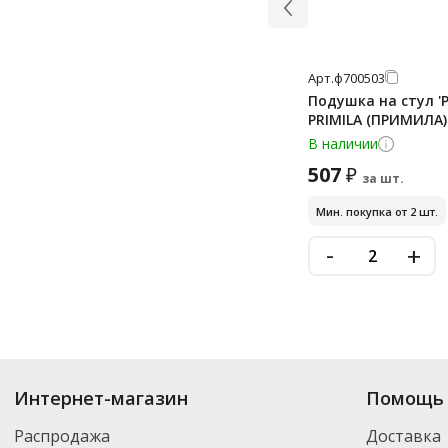
Арт.
ф700503
Подушка на стул 'Р
PRIMILA (ПРИМИЛА) 
В наличии
507
₽
за шт.
Мин. покупка от 2 шт.
-
+
Купить
Шкафы для одежды
по цене от 360
₽
до 31 421
₽
. В ассортимент
Интернет-магазин
Помощь 
Вы можете выбрать нужный товар и добавить его в корзину для дальней
партнерской транспортной компанией DPD. Для постоянных клиентов -
Распродажа
Доставка