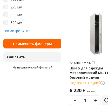
275 мм
300 мм
302 мм
393 мм
Посмотреть все
400 мм
418 мм
430 мм
50 мм
Арт.
пр1875642
Не нашли нужный фильтр?
Шкаф для одежды
575 мм
металлический ML-11
600 мм
базовый модуль
Под заказ 3-7 дней
800 мм
8 220
₽
за шт.
813 мм
-
+
850 мм
945 мм