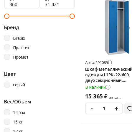
Бренд
Brabix
Практик
Промет
Арт.
ф291089
Шкаф металлический
Цвет
одежды ШРК-22-600,
двухсекционный,
серый
1850х600х500 мм, 30 к
В наличии
разборный
15 365
₽
за шт.
Вес/Объем
-
+
14.5 кг
15 кг
17 кг