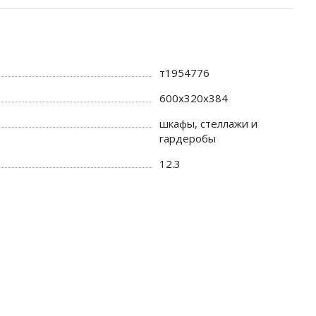
т1954776
600х320х384
шкафы, стеллажи и
гардеробы
12.3