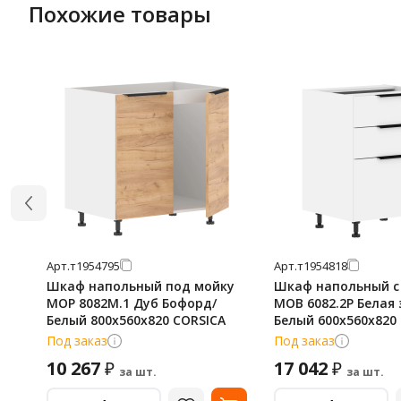
Похожие товары
Арт.
т1954795
Арт.
т1954818
Шкаф напольный под мойку
Шкаф напольный с
MOP 8082M.1 Дуб Бофорд/
MOB 6082.2P Белая 
Белый 800х560х820 CORSICA
Белый 600х560х820 
Под заказ
Под заказ
10 267
17 042
₽
₽
за шт.
за шт.