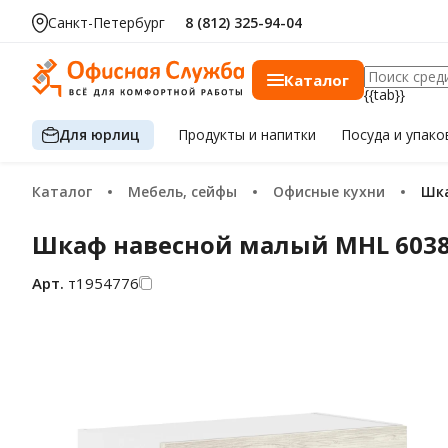
Санкт-Петербург
8 (812) 325-94-04
Каталог
{{tab}}
Для юрлиц
Продукты
и напитки
Посуда
и упако
Каталог
Мебель, сейфы
Офисные кухни
Ш
Шкаф навесной малый MHL 6038.
Арт.
т1954776