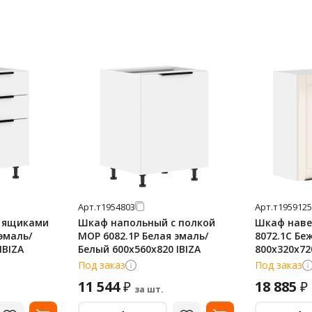
Арт.
т1954803
Арт.
т1959125
 ящиками
Шкаф напольный с полкой
Шкаф наве
эмаль/
MOP 6082.1P Белая эмаль/
8072.1C Бе
IBIZA
Белый 600х560х820 IBIZA
800х320х720
Под заказ
Под заказ
11 544
18 885
₽
₽
за шт.