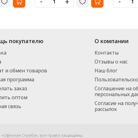
-
-
+
щь покупателю
О компании
вка
Контакты
а
Отзывы о нас
т и обмен товаров
Наш блог
ная программа
Пользовательско
елать заказ
Соглашение на о
персональных да
пить оптом
Согласие на пол
ая связь
рассылок
я «Офисная Служба», все права защищены