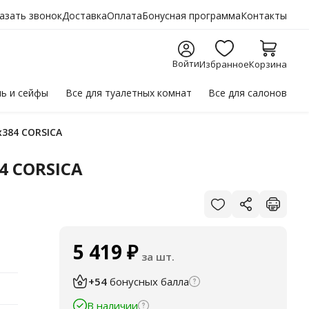
азать звонок
Доставка
Оплата
Бонусная программа
Контакты
Войти
Избранное
Корзина
ль
и сейфы
Все для
туалетных комнат
Все для
салонов
х384 CORSICA
4 CORSICA
5 419
₽
за шт.
+54
бонусных балла
В наличии