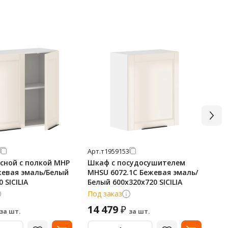
Арт.
т1959153
Арт
сной с полкой MHP
Шкаф с посудосушителем
Шк
жевая эмаль/Белый
MHSU 6072.1C Бежевая эмаль/
12
 SICILIA
Белый 600х320х720 SICILIA
10
Под заказ
По
14 479
45
₽
за шт.
за шт.