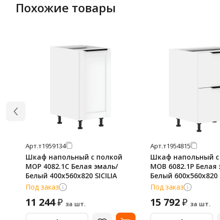
Похожие товары
Арт.
т1959134
Арт.
т1954815
Шкаф напольный с полкой
Шкаф напольный с
MOP 4082.1C Белая эмаль/
MOB 6082.1P Белая 
Белый 400х560х820 SICILIA
Белый 600х560х820 
Под заказ
Под заказ
11 244
15 792
₽
₽
за шт.
за шт.