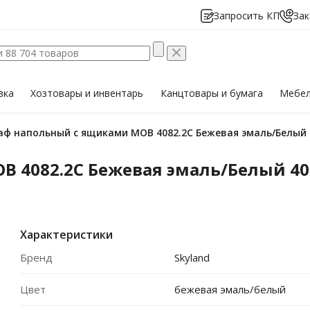
Запросить КП
Зак
вка
Хозтовары
и инвентарь
Канцтовары
и бумага
Мебе
каф напольный с ящиками MOB 4082.2C Бежевая эмаль/Белый 4
4082.2C Бежевая эмаль/Белый 400
Характеристики
Бренд
Skyland
Цвет
бежевая эмаль/белый