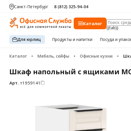
Санкт-Петербург
8 (812) 325-94-04
Каталог
{{tab}}
Для юрлиц
Продукты
и напитки
Посуда
и упако
Каталог
Мебель, сейфы
Офисные кухни
Ш
Шкаф напольный с ящиками MOB 
Арт.
т1959141