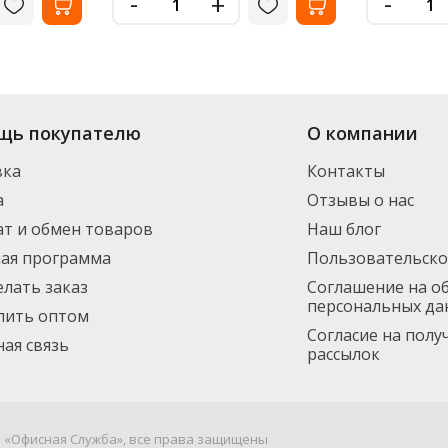
-
-
+
щь покупателю
О компании
вка
Контакты
а
Отзывы о нас
т и обмен товаров
Наш блог
ная программа
Пользовательско
елать заказ
Соглашение на о
персональных да
пить оптом
Согласие на пол
ая связь
рассылок
я «Офисная Служба», все права защищены