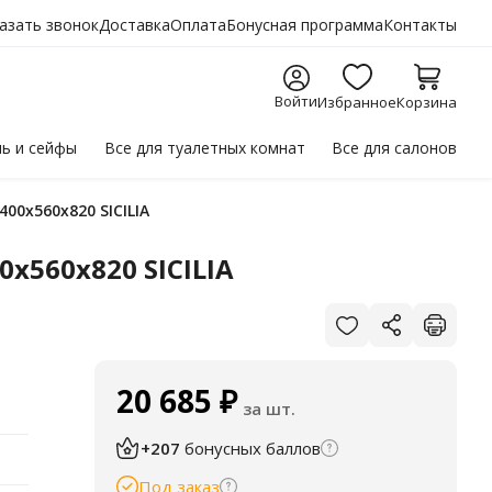
азать звонок
Доставка
Оплата
Бонусная программа
Контакты
Войти
Избранное
Корзина
ль
и сейфы
Все для
туалетных комнат
Все для
салонов
00х560х820 SICILIA
х560х820 SICILIA
20 685
₽
за шт.
+207
бонусных баллов
Под заказ