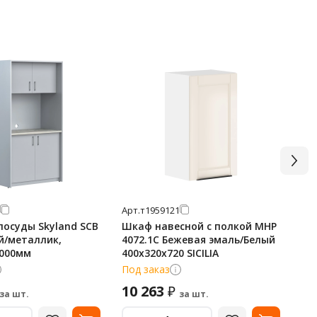
Арт.
т1959121
Арт
осуды Skyland SCB
Шкаф навесной с полкой MHP
Шк
ый/металлик,
4072.1C Бежевая эмаль/Белый
MO
2000мм
400х320х720 SICILIA
Бе
Под заказ
По
10 263
13
₽
за шт.
за шт.