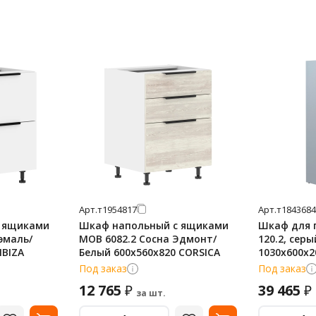
Арт.
т1954817
Арт.
т1843684
 ящиками
Шкаф напольный с ящиками
Шкаф для п
эмаль/
MOB 6082.2 Сосна Эдмонт/
120.2, сер
IBIZA
Белый 600х560х820 CORSICA
1030х600х
Под заказ
Под заказ
12 765
39 465
₽
₽
за шт.