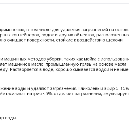
менения, в том числе для удаления загрязнений на основе
орных контейнеров, лодок и других объектов, расположенны
но очищает поверхности, стойкие к воздействию щелочи.
и машинных методов уборки, таких как мойка с использова
т машинное масло, промышленную грязь на основе масла, са
у. Растворяется в воде, хорошо смывается водой и не имее
жение воды и удаляют загрязнения. Гликолевый эфир 5-15%
Метасиликат натрия <5%: отделяет загрязнения, эмульгируе
тр воды.