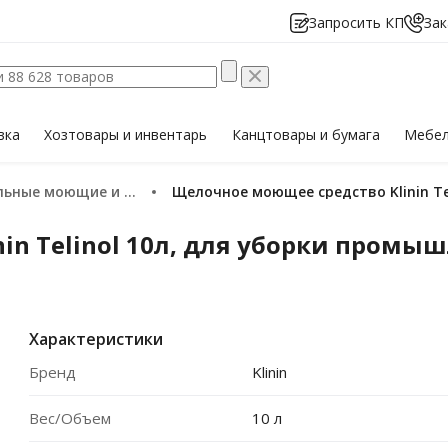
Запросить КП
Зак
вка
Хозтовары
и инвентарь
Канцтовары
и бумага
Мебе
 моющие и чистящие средства
Щелочное моющее средство Klinin T
in Telinol 10л, для уборки промыш
Характеристики
Бренд
Klinin
Вес/Объем
10 л