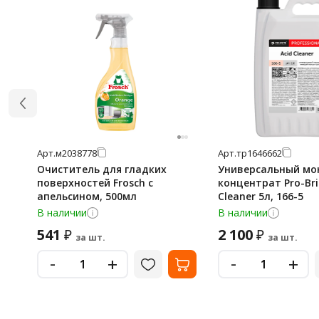
Арт.
м2038778
Арт.
тр1646662
Очиститель для гладких
Универсальный м
поверхностей Frosch с
концентрат Pro-Bri
апельсином, 500мл
Сleaner 5л, 166-5
В наличии
В наличии
541
2 100
₽
₽
за шт.
за шт.
-
-
+
+