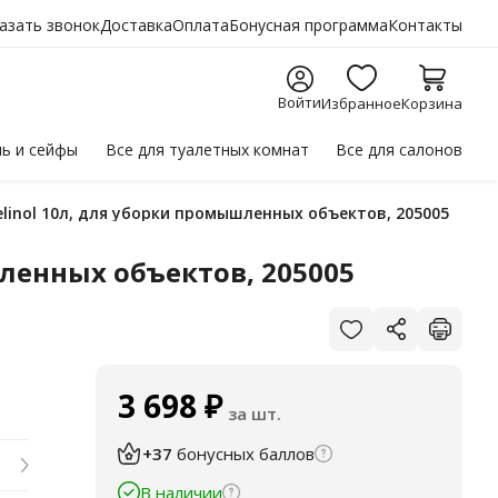
азать звонок
Доставка
Оплата
Бонусная программа
Контакты
Войти
Избранное
Корзина
ль
и сейфы
Все для
туалетных комнат
Все для
салонов
elinol 10л, для уборки промышленных объектов, 205005
ленных объектов, 205005
3 698
₽
за шт.
+37
бонусных баллов
В наличии