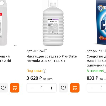
Арт.
2070242
Арт.
ф607961
оющий
Чистящее средство Pro-Brite
Средство 
te Acid
Formula X-3 5л, 142-5П
машины Ca
смягчения 
предотвр
Под заказ
В наличии
образован
3 620
833
₽
₽
налета, 1.5
за шт.
за ш
-
-
+