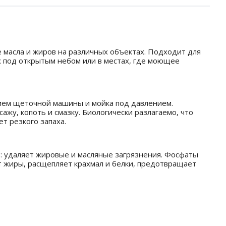
 масла и жиров на различных объектах. Подходит для
х под открытым небом или в местах, где моющее
нием щеточной машины и мойка под давлением.
жу, копоть и смазку. Биологически разлагаемо, что
т резкого запаха.
: удаляет жировые и масляные загрязнения. Фосфаты
т жиры, расщепляет крахмал и белки, предотвращает