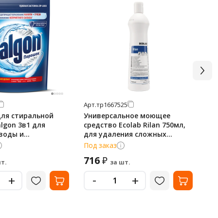
Арт.
тр1667525
Арт
для стиральной
Универсальное моющее
Ко
lgon 3в1 для
средство Ecolab Rilan 750мл,
(Ю
воды и
для удаления сложных
си
ащения
загрязнений,
ни
Под заказ
По
ия известкового
мягкоабразивное, 3031970
уд
716
3
₽
кг
за
т.
за шт.
-
+
+