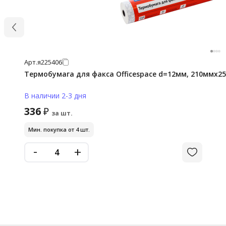
Арт.
я225406
Термобумага для факса Officespace d=12мм, 210ммх2
В наличии 2-3 дня
336
₽
за шт.
Мин. покупка от 4 шт.
-
+