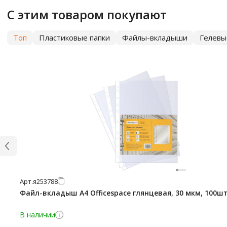
С этим товаром покупают
Топ
Пластиковые папки
Файлы-вкладыши
Гелевы
Арт.
я253788
Файл-вкладыш А4 Officespace глянцевая, 30 мкм, 100ш
В наличии