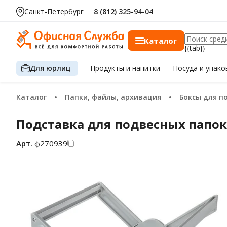
Санкт-Петербург
8 (812) 325-94-04
Каталог
{{tab}}
Для юрлиц
Продукты
и напитки
Посуда
и упако
Каталог
Папки, файлы, архивация
Боксы для 
Подставка для подвесных папок S
Арт.
ф270939