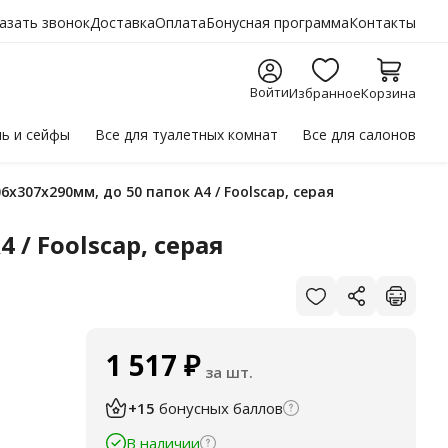
азать звонок
Доставка
Оплата
Бонусная программа
Контакты
Войти
Избранное
Корзина
ль
и сейфы
Все для
туалетных комнат
Все для
салонов
6х307х290мм, до 50 папок А4 / Foolscap, серая
 / Foolscap, серая
1 517
₽
за шт.
+15
бонусных баллов
В наличии