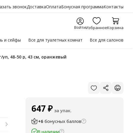
азать звонок
Доставка
Оплата
Бонусная программа
Контакты
Войти
Избранное
Корзина
ль
и сейфы
Все для
туалетных комнат
Все для
салонов
/уп, 48-50 р, 43 см, оранжевый
647
₽
за упак.
+6
бонусных баллов
В наличии