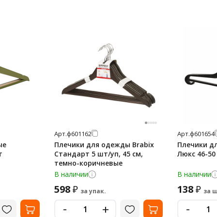
Арт.
ф601162
Арт.
ф601654
ые
Плечики для одежды Brabix
Плечики д
т
Стандарт 5 шт/уп, 45 см,
Люкс 46-50 
темно-коричневые
В наличии
В наличии
598
138
₽
₽
за упак.
за ш
-
-
+