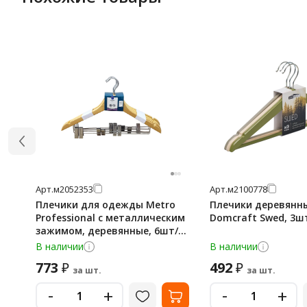
Арт.
м2052353
Арт.
м2100778
Плечики для одежды Metro
Плечики деревянн
Professional с металлическим
Domcraft Swed, 3ш
зажимом, деревянные, 6шт/
уп
В наличии
В наличии
773
492
₽
₽
за шт.
за шт.
-
-
+
+