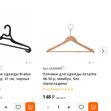
Арт.
к630099
Арт
ля одежды Brabix
Плечики для одежды Attache
Пл
р, 41 см, черные
48-50 р, мамбук, без
F6
перекладины
В наличии 3-4 дня
В 
148
5
₽
т.
за шт.
-
+
+