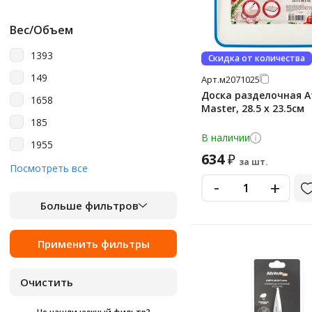
Вес/Объем
1393
Скидка от количества
149
Арт.
м2071025
Доска разделочная At
1658
Master, 28.5 x 23.5см
185
В наличии
1955
634
₽
за шт.
274
Посмотреть все
-
+
275
Больше фильтров
2760
281
322
365
3850