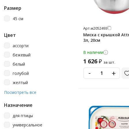
штопор-открывалка
Размер
45 см
Арт.
м2052493
Цвет
Миска с крышкой Attr
3л, 20см
ассорти
В наличии
бежевый
1 626
₽
за шт.
белый
-
+
голубой
желтый
коричневый
Посмотреть все
металлик
Назначение
оранжевый
для птицы
серый
универсальное
синий