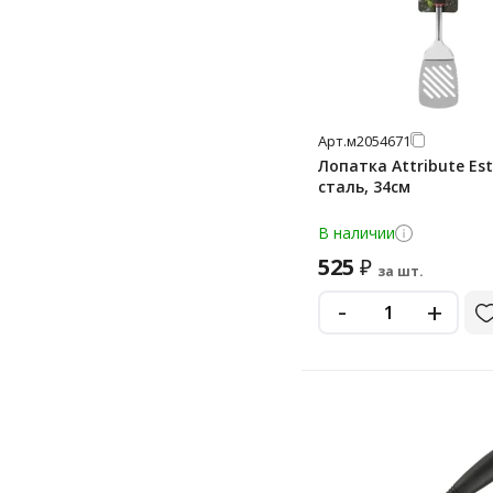
Арт.
м2054671
Лопатка Attribute Est
сталь, 34см
В наличии
525
₽
за шт.
-
+