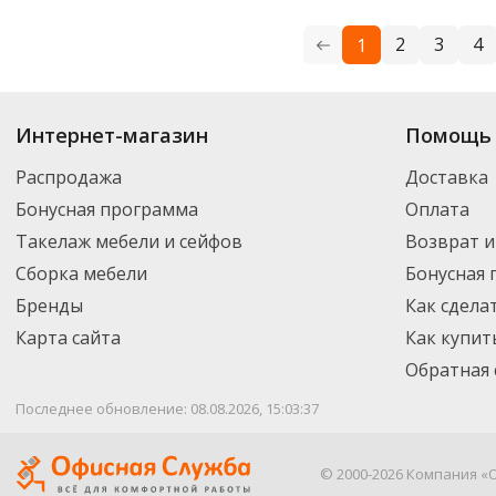
2
3
4
1
Купить
Attribute
по цене от 153
₽
до 7 748
₽
. В ассортименте интернет-
Интернет-магазин
Помощь 
выбрать нужный товар и добавить его в корзину для дальнейшего оформ
транспортной компанией DPD. Для постоянных клиентов - скидка, мини
Распродажа
Доставка
Бонусная программа
Оплата
Такелаж мебели и сейфов
Возврат и
Сборка мебели
Бонусная
Бренды
Как сдела
Карта сайта
Как купит
Обратная 
Последнее обновление: 08.08.2026, 15:03:37
© 2000-2026 Компания «