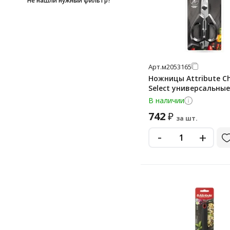
Не нашли нужный фильтр?
392
500 мл
887
Арт.
м2053165
Ножницы Attribute Ch
Select универсальные
В наличии
742
₽
за шт.
-
+