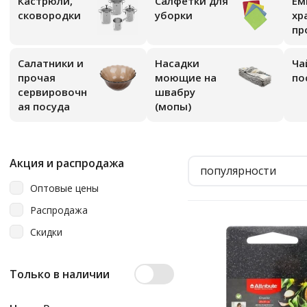
Кастрюли,
Салфетки для
Ем
сковородки
уборки
хр
пр
Салатники и
Насадки
Ча
прочая
моющие на
по
сервировочн
швабру
ая посуда
(мопы)
Акция и распродажа
популярности
Оптовые цены
Распродажа
Скидки
Только в наличии