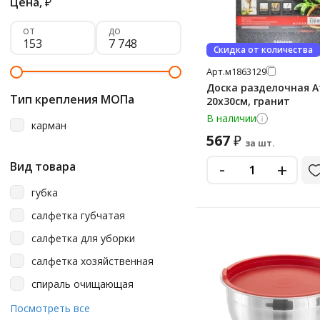
Цена,
₽
от
до
Скидка от количества
Арт.
м1863129
Доска разделочная At
Тип крепления МОПа
20х30см, гранит
В наличии
карман
567
₽
за шт.
-
+
Вид товара
губка
салфетка губчатая
салфетка для уборки
салфетка хозяйственная
спираль очищающая
точилка для ножей
Посмотреть все