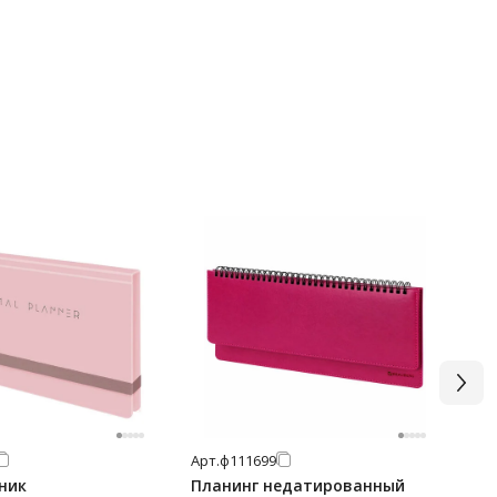
Арт.
ф111699
Арт
ник
Планинг недатированный
Пл