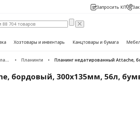
Запросить КП
Зак
вка
Хозтовары
и инвентарь
Канцтовары
и бумага
Мебе
нги
Планинги
Планинг недатированный Attache, б
e, бордовый, 300х135мм, 56л, бу