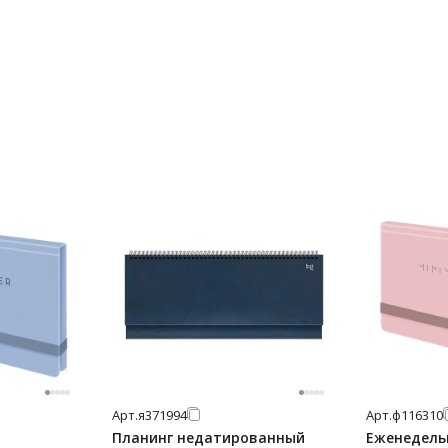
Арт.
я371994
Арт.
ф116310
Планинг недатированный
Еженедель