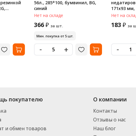
 резинкой
56л., 285*100, бумвинил, BG,
недатиров
RG,
синий
171х93 мм,
imal',
твердый, 64
Нет на складе
Нет на скла
розовый, 1
366
183
₽
₽
за шт.
за ш
Мин. покупка от 5 шт.
-
-
+
щь покупателю
О компании
вка
Контакты
а
Отзывы о нас
т и обмен товаров
Наш блог