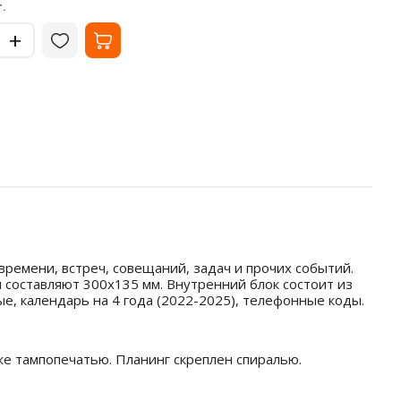
119
57.
₽
.
за шт.
-
-
+
+
ремени, встреч, совещаний, задач и прочих событий.
составляют 300x135 мм. Внутренний блок состоит из
е, календарь на 4 года (2022-2025), телефонные коды.
е тампопечатью. Планинг скреплен спиралью.