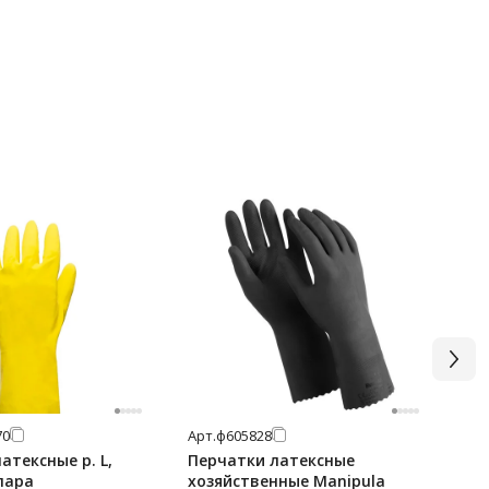
70
Арт.
ф605828
Арт
атексные р. L,
Перчатки латексные
Пе
пара
хозяйственные Manipula
PR