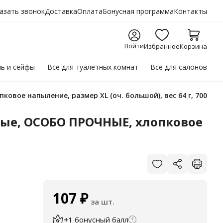
азать звонок
Доставка
Оплата
Бонусная программа
Контакты
Войти
Избранное
Корзина
ль
и сейфы
Все для
туалетных комнат
Все для
салонов
вое напыление, размер XL (оч. большой), вес 64 г, 700540
ые, ОСОБО ПРОЧНЫЕ, хлопковое
107
₽
за шт.
+1
бонусный балл