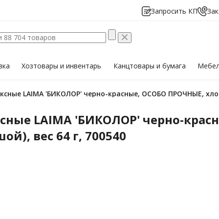
Запросить КП
Зак
вка
Хозтовары
и инвентарь
Канцтовары
и бумага
Мебе
сные LAIMA 'БИКОЛОР' черно-красные, ОСОБО ПРОЧНЫЕ, хлопко
ные LAIMA 'БИКОЛОР' черно-красн
й), вес 64 г, 700540