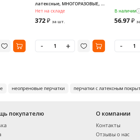
латексные, МНОГОРАЗОВЫЕ, х/
б напыление, ПРОЧНЫЕ, S
Нет на складе
В наличии
(малый), красный, 174341
372
56.97
₽
₽
за шт.
з
-
-
+
ые
неопреновые перчатки
перчатки с латексным покры
щь покупателю
О компании
вка
Контакты
а
Отзывы о нас