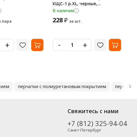
КЩС-1 р.XL, черные,
ла
двухслойные
б 
В наличии
Не
(м
228
3
₽
а пара
за шт.
-
+
+
тием
перчатки с полиуретановым покрытием
перчатки
Свяжитесь с нами
+7 (812) 325-94-04
Санкт-Петербург