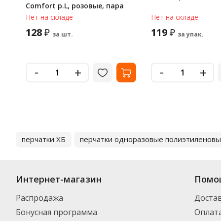
Comfort р.L, розовые, пара
Нет на складе
Нет на складе
128
119
₽
₽
за шт.
за упак.
-
-
+
+
перчатки ХБ
перчатки одноразовые полиэтиленов
Интернет-магазин
Помо
Распродажа
Доста
Бонусная программа
Оплат