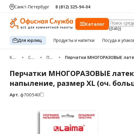
Санкт-Петербург
8 (812) 325-94-04
Каталог
{{tab}}
Для юрлиц
Продукты
и напитки
Посуда
и упако
Каталог
Спецодежда и средства защиты
Перчатки
Перчатки МНОГОРАЗОВЫЕ латек
Перчатки МНОГОРАЗОВЫЕ латекс
напыление, размер XL (оч. большо
Арт.
ф700540