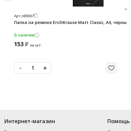
Арт.
л89067
Папка на резинке ErichKrause Matt Classic, A4, черны
В наличии
153
₽
за шт.
-
+
Интернет-магазин
Помощь 