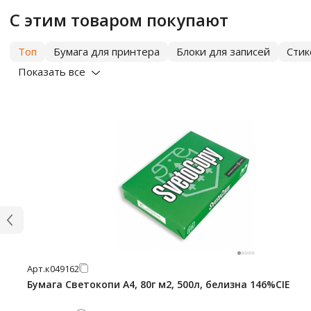
С этим товаром покупают
Топ
Бумага для принтера
Блоки для записей
Сти
Показать все
Арт.
к049162
Бумага Светокопи А4, 80г м2, 500л, белизна 146%CIE