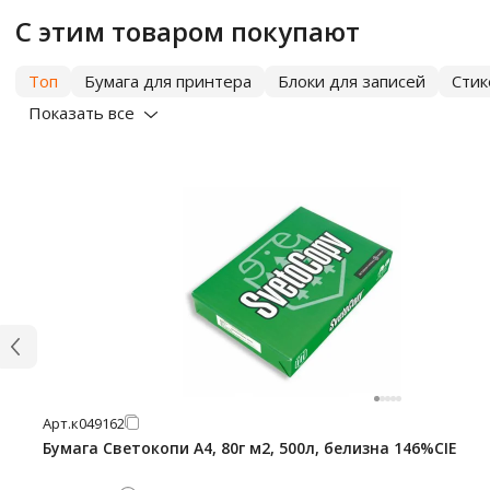
С этим товаром покупают
Топ
Бумага для принтера
Блоки для записей
Сти
Показать все
Арт.
к049162
Бумага Светокопи А4, 80г м2, 500л, белизна 146%CIE