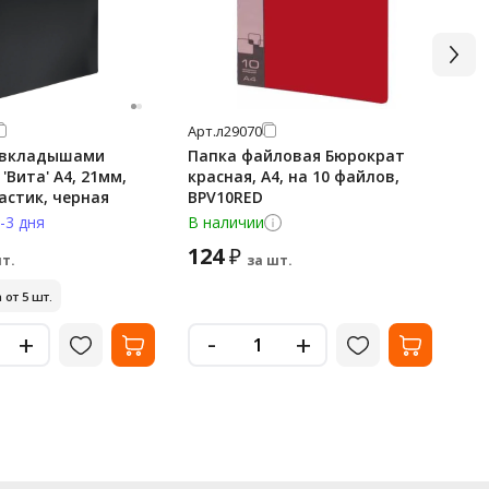
Арт.
л29070
Арт
0 вкладышами
Папка файловая Бюрократ
Фа
 'Вита' А4, 21мм,
красная, А4, на 10 файлов,
Ст
мкм, пластик, черная
BPV10RED
фа
-3 дня
В наличии
Не
124
3
₽
т.
за шт.
 от 5 шт.
Ми
-
+
+