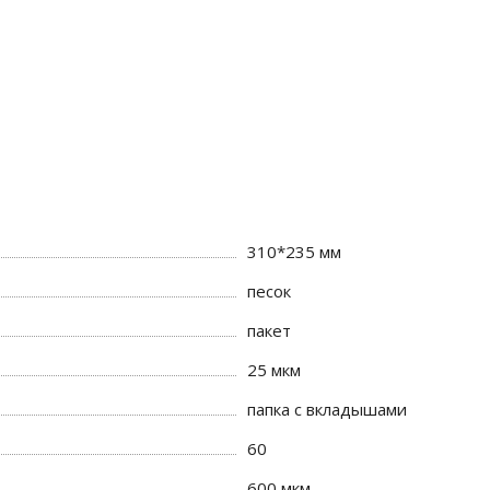
310*235 мм
песок
пакет
25 мкм
папка с вкладышами
60
600 мкм