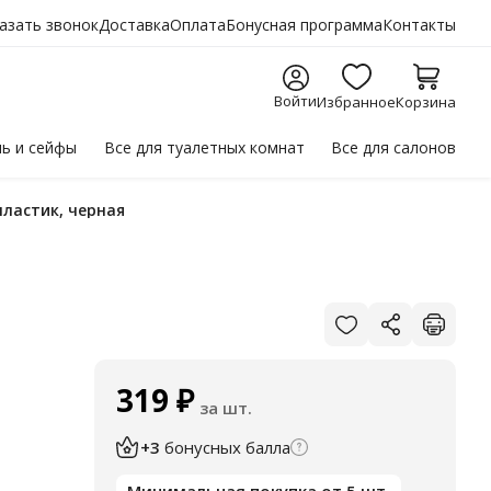
азать звонок
Доставка
Оплата
Бонусная программа
Контакты
Войти
Избранное
Корзина
ль
и сейфы
Все для
туалетных комнат
Все для
салонов
пластик, черная
319
₽
за шт.
+3
бонусных балла