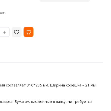
листов
В наличии
В на
33.02
35
₽
 шт.
за шт.
-
-
+
+
ия составляет 310*235 мм. Ширина корешка – 21 мм.
сварка. Бумагам, вложенным в папку, не требуется