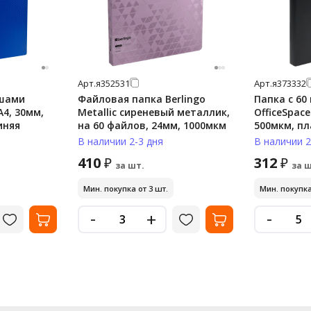
Арт.
я352531
Арт.
я373332
ышами
Файловая папка Berlingo
Папка с 6
4, 30мм,
Metallic сиреневый металлик,
OfficeSpace
иняя
на 60 файлов, 24мм, 1000мкм
500
В наличии 2-3 дня
В наличии 2
410
312
₽
₽
за шт.
за ш
Мин. покупка от 3 шт.
Мин. покупка
-
-
+