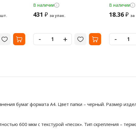
В наличии
В наличии
431
18.36
₽
₽
 шт.
за упак.
за
-
-
+
ения бумаг формата А4. Цвет папки – черный. Размер издел
ностью 600 мкм с текстурой «песок». Тип скрепления – термо