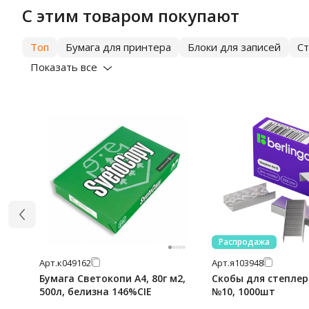
С этим товаром покупают
Топ
Бумага для принтера
Блоки для записей
С
Показать все
Распродажа
Арт.
к049162
Арт.
я103948
Бумага Светокопи А4, 80г м2,
Скобы для степлера
500л, белизна 146%CIE
№10, 1000шт