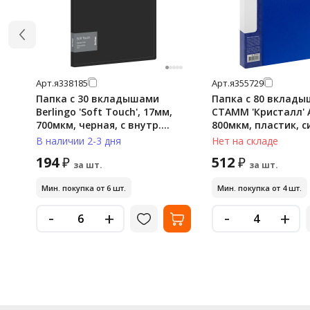
Арт.
я338185
Арт.
я355729
Папка с 30 вкладышами
Папка с 80 вклад
Berlingo 'Soft Touch', 17мм,
СТАММ 'Кристалл' А
700мкм, черная, с внутр.
800мкм, пластик, с
карманом
В наличии 2-3 дня
Нет на складе
194
512
₽
₽
за шт.
за шт.
Мин. покупка от 6 шт.
Мин. покупка от 4 шт.
-
-
+
+