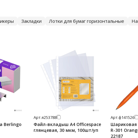
тикеры
Закладки
Лотки для бумаг горизонтальные
На
Арт.
я253788
Арт.
ф141526
 Berlingo
Файл-вкладыш А4 Officespace
Шариковая р
глянцевая, 30 мкм, 100шт/уп
R-301 Orang
22187