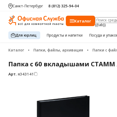
Санкт-Петербург
8 (812) 325-94-04
Каталог
{{tab}}
Для юрлиц
Продукты
и напитки
Посуда
и упако
Каталог
Папки, файлы, архивация
Папки с фа
Папка с 60 вкладышами СТАММ А
Арт.
я343141