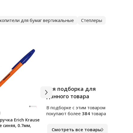
копители для бумаг вертикальные
Степлеры
Вся подборка для
данного товара
В подборке c этим товаром
Арт.
я255248
Арт.
ф
покупают более
384
товара
учка Erich Krause
Клейкие закладки
Блок
e синяя, 0.7мм,
пластиковые Officespace
непр
Смотреть все товары
45х12мм, 5цветов по 20
цвет