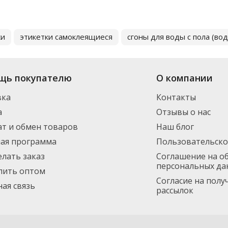
ки
этикетки самоклеящиеся
сгоны для воды с пола (во
щь покупателю
О компании
вка
Контакты
а
Отзывы о нас
т и обмен товаров
Наш блог
ная программа
Пользовательско
елать заказ
Соглашение на о
персональных да
пить оптом
Согласие на пол
ая связь
рассылок