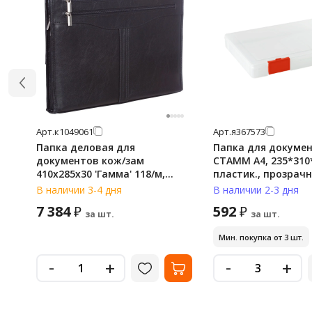
Арт.
к1049061
Арт.
я367573
Папка деловая для
Папка для докуме
документов кож/зам
СТАММ А4, 235*310
410х285х30 'Гамма' 118/м,
пластик., прозрачн
черная
красные защелки
В наличии 3-4 дня
В наличии 2-3 дня
7 384
592
₽
₽
за шт.
за шт.
Мин. покупка от 3 шт.
-
-
+
+