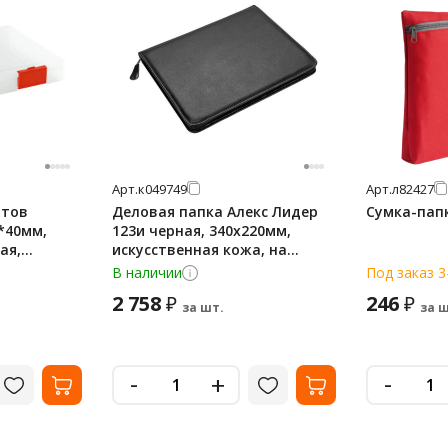
Арт.
к049749
Арт.
л82427
нтов
Деловая папка Алекс Лидер
Сумка-папк
*40мм,
123и черная, 340х220мм,
ая,
искусственная кожа, на
молнии
В наличии
Под заказ 3
2 758
246
₽
₽
за шт.
за ш
-
-
+