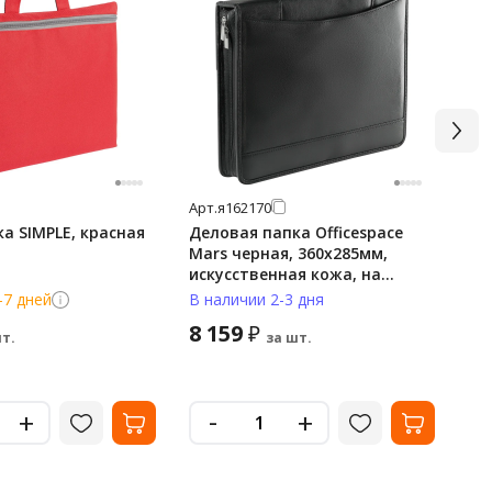
Арт.
я162170
Арт
а SIMPLE, красная
Деловая папка Officespace
Де
Mars черная, 360х285мм,
че
искусственная кожа, на
на
молнии
-7 дней
В наличии 2-3 дня
В 
8 159
2 
₽
т.
за шт.
-
+
+