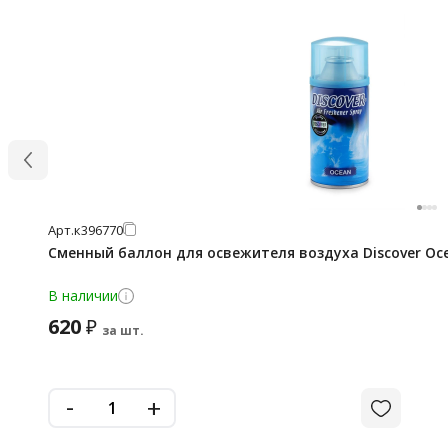
Арт.
к396770
Сменный баллон для освежителя воздуха Discover Oce
В наличии
620
₽
за шт.
-
+