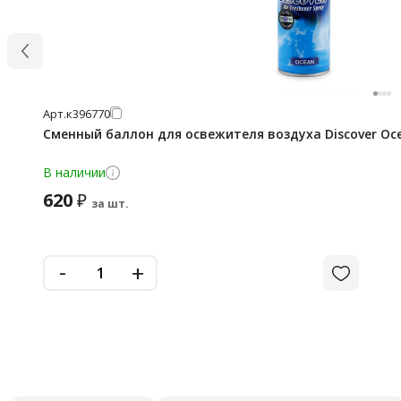
Арт.
к396770
Сменный баллон для освежителя воздуха Discover Oce
В наличии
620
₽
за шт.
-
+