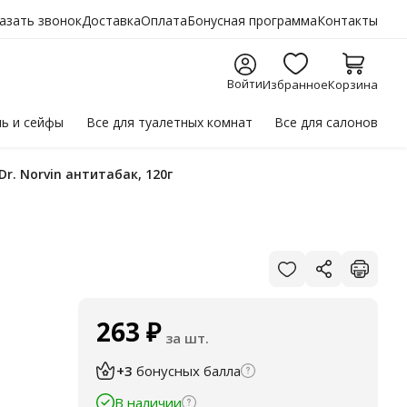
азать звонок
Доставка
Оплата
Бонусная программа
Контакты
Войти
Избранное
Корзина
ль
и сейфы
Все для
туалетных комнат
Все для
салонов
Dr. Norvin антитабак, 120г
263
₽
за шт.
+3
бонусных балла
В наличии