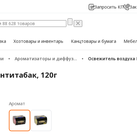
Запросить КП
Зак
вка
Хозтовары
и инвентарь
Канцтовары
и бумага
Мебе
ли
Ароматизаторы и диффузоры
Освежитель воздуха 
нтитабак, 120г
Аромат