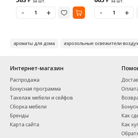
₽
₽
за шт.
за шт.
-
-
+
+
ароматы для дома
аэрозольные освежители возду
Интернет-магазин
Помо
Распродажа
Доста
Бонусная программа
Оплат
Такелаж мебели и сейфов
Возвра
Сборка мебели
Бонус
Бренды
Как сд
Карта сайта
Как ку
Обратн