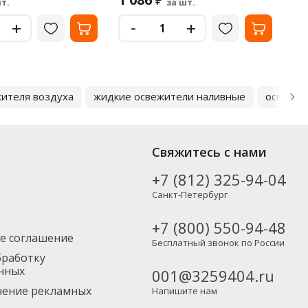
₽
т.
за шт.
-
+
+
ителя воздуха
жидкие освежители наливные
освежит
Свяжитесь с нами
+7 (812) 325-94-04
Санкт-Петербург
+7 (800) 550-94-48
е соглашение
Бесплатный звонок по России
бработку
нных
001@3259404.ru
учение рекламных
Напишите нам