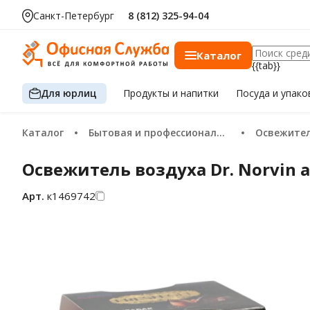
Санкт-Петербург
8 (812) 325-94-04
Каталог
{{tab}}
Для юрлиц
Продукты
и напитки
Посуда
и упако
Каталог
Бытовая и профессиональная химия
Освежите
Освежитель воздуха Dr. Norvin а
Арт.
к1469742