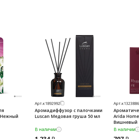
Арт.
к1892992
Арт.
к1323886
ля
Аромадиффузор с палочками
Ароматиче
k Нежный
Luscan Медовая груша 50 мл
Arida Home
л
Вишневый 
В наличии
В наличии
1 234
707