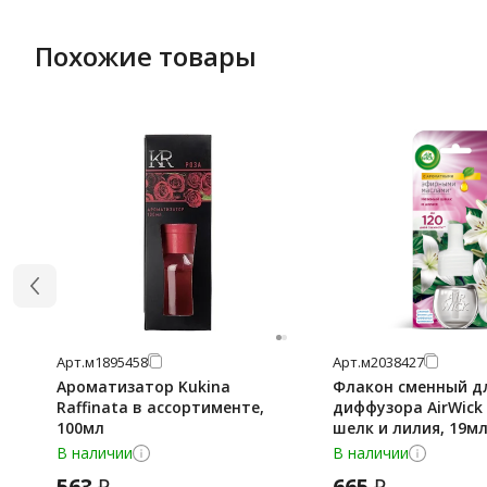
Похожие товары
Арт.
м1895458
Арт.
м2038427
Ароматизатор Kukina
Флакон сменный д
Raffinata в ассортименте,
диффузора AirWic
100мл
шелк и лилия, 19м
В наличии
В наличии
563
665