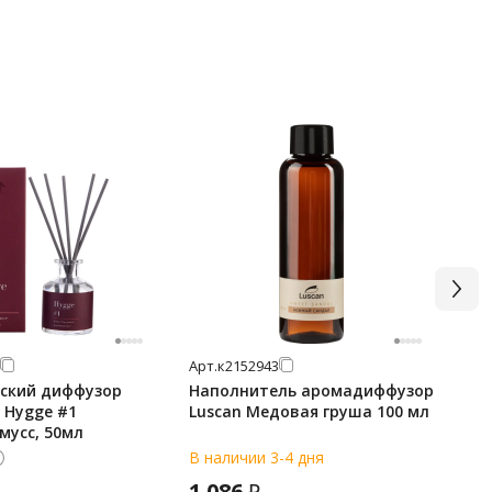
Арт.
к2152943
Арт
ский диффузор
Наполнитель аромадиффузор
Ар
 Hygge #1
Luscan Медовая груша 100 мл
до
мусс, 50мл
на
В наличии 3-4 дня
В 
1 086
7