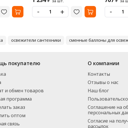
₽
₽
за шт.
за ш
-
-
+
ха
освежители сантехники
сменные баллоны для освеж
щь покупателю
О компании
вка
Контакты
а
Отзывы о нас
т и обмен товаров
Наш блог
ная программа
Пользовательско
елать заказ
Соглашение на о
персональных да
пить оптом
Согласие на пол
ая связь
рассылок