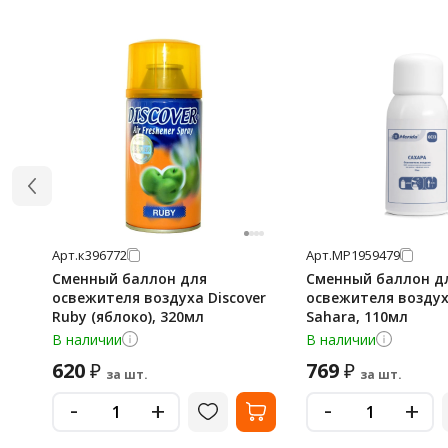
Арт.
к396772
Арт.
МР1959479
Сменный баллон для
Сменный баллон д
освежителя воздуха Discover
освежителя воздух
Ruby (яблоко), 320мл
Sahara, 110мл
В наличии
В наличии
620
769
₽
₽
за шт.
за шт.
-
-
+
+