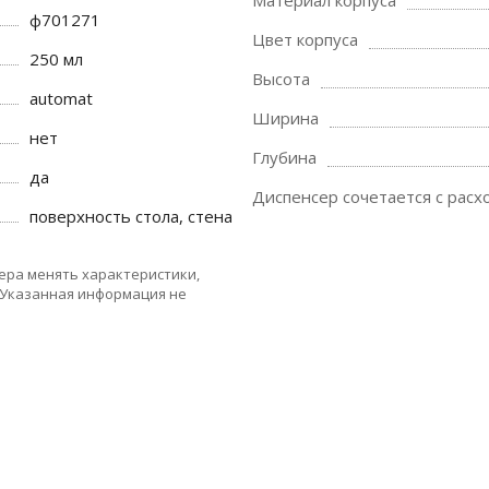
Материал корпуса
ф701271
Цвет корпуса
250 мл
Высота
automat
Ширина
нет
Глубина
да
Диспенсер сочетается с рас
поверхность стола, стена
ера менять характеристики,
 Указанная информация не