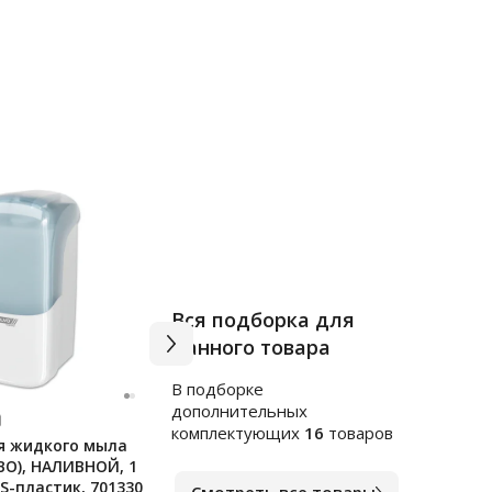
Вся подборка для
данного товара
В подборке
дополнительных
Арт.
ф701329
Арт.
ф
комплектующих
16
товаров
я жидкого мыла
Дозатор для жидкого мыла
Доза
ВО), НАЛИВНОЙ, 1
SOLVO (СОЛВО), НАЛИВНОЙ,
жидк
BS-пластик, 701330
0,5 л, белый, ABS-пластик,
LAIM