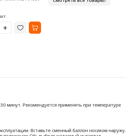
Смотреть все товары
701329
белы
В наличии
В на
2 584
2 4
₽
 шт.
за шт.
-
-
+
+
 30 минут. Рекомендуется применять при температуре
эксплуатации. Вставьте сменный баллон носиком наружу.
ь в положение ON, выбрав желаемый интервал