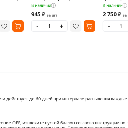
В наличии
В наличии
945
2 750
₽
₽
за шт.
за
-
-
+
и и действует до 60 дней при интервале распыления каждые
ние OFF, извлеките пустой баллон согласно инструкции по 
установке интервала распыления. Переведите переключател