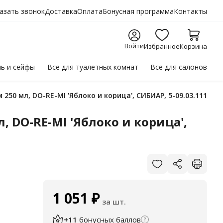
азать звонок
Доставка
Оплата
Бонусная программа
Контакты
Войти
Избранное
Корзина
ль
и сейфы
Все для
туалетных комнат
Все для
салонов
50 мл, DO-RE-MI 'Яблоко и корица', СИБИАР, 5-09.03.111.24
DO-RE-MI 'Яблоко и корица',
1 051
₽
за шт.
+11
бонусных баллов