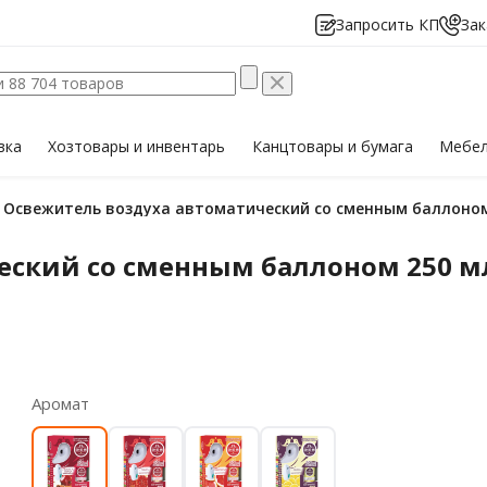
Запросить КП
Зак
вка
Хозтовары
и инвентарь
Канцтовары
и бумага
Мебе
Освежитель воздуха автоматический со сменным баллоном 2
ский со сменным баллоном 250 мл, 
Аромат