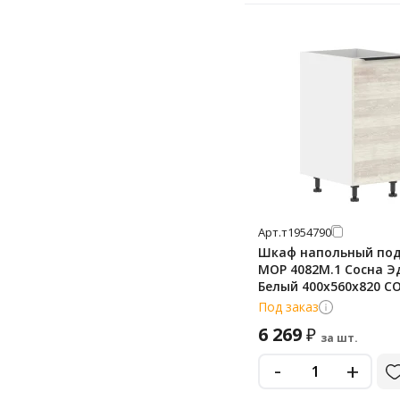
Арт.
т1954790
Шкаф напольный под
MOP 4082M.1 Сосна Э
Белый 400х560х820 C
Под заказ
6 269
₽
за шт.
-
+