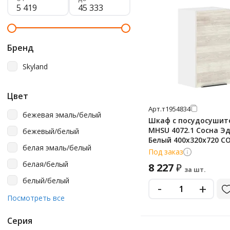
Бренд
Skyland
Цвет
Арт.
т1954834
бежевая эмаль/белый
Шкаф с посудосушит
MHSU 4072.1 Сосна Э
бежевый/белый
Белый 400х320х720 C
белая эмаль/белый
Под заказ
белая/белый
8 227
₽
за шт.
белый/белый
-
+
бук тиара
Посмотреть все
дуб бофорд/белый
Серия
дуб сонома светлый