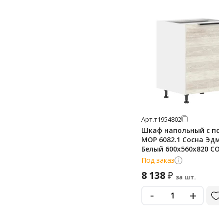
Арт.
т1954802
Шкаф напольный с п
MOP 6082.1 Сосна Эд
Белый 600х560х820 C
Под заказ
8 138
₽
за шт.
-
+