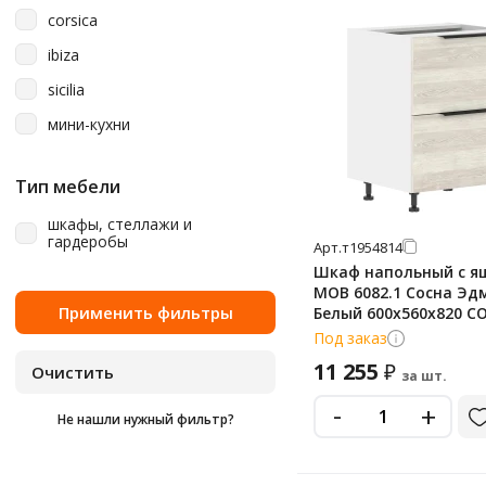
corsica
металлик
ibiza
серый
sicilia
сосна эдмонт/белый
мини-кухни
Тип мебели
шкафы, стеллажи и
гардеробы
Арт.
т1954814
Шкаф напольный с я
MOB 6082.1 Сосна Эд
Белый 600х560х820 C
Под заказ
11 255
₽
за шт.
-
+
Не нашли нужный фильтр?