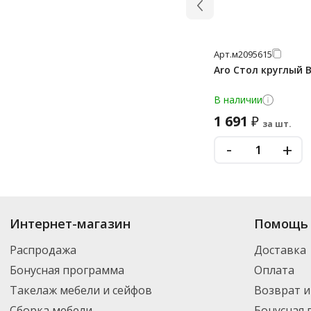
Арт.
м2095615
Aro Стол круглый Bi
В наличии
1 691
₽
за шт.
-
+
Купить
Офисные кухни
по цене от 5 419
₽
до 45 333
₽
. В ассортименте 
Интернет-магазин
Помощь 
Вы можете выбрать нужный товар и добавить его в корзину для дальней
партнерской транспортной компанией DPD. Для постоянных клиентов -
Распродажа
Доставка
Бонусная программа
Оплата
Такелаж мебели и сейфов
Возврат и
Сборка мебели
Бонусная