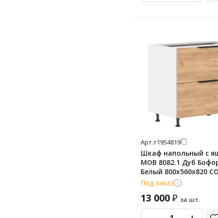
Арт.
т1954819
Шкаф напольный с я
MOB 8082.1 Дуб Бофо
Белый 800х560х820 C
Под заказ
13 000
₽
за шт.
-
+