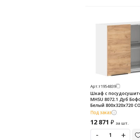
Арт.
т1954839
Шкаф с посудосушит
MHSU 8072.1 Дуб Боф
Белый 800х320х720 C
Под заказ
12 871
₽
за шт.
-
+