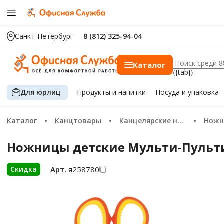
Санкт-Петербург
8 (812) 325-94-04
Каталог
{{tab}}
Для юрлиц
Продукты
и напитки
Посуда
и упаковка
Каталог
Канцтовары
Канцелярские ножи и ножницы
Ножни
Ножницы детские Мульти-Пульти 
Арт.
я258780
Скидка