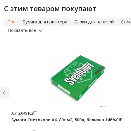
С этим товаром покупают
Топ
Бумага для принтера
Блоки для записей
Сти
Показать все
Арт.
к049162
Бумага Светокопи А4, 80г м2, 500л, белизна 146%CIE