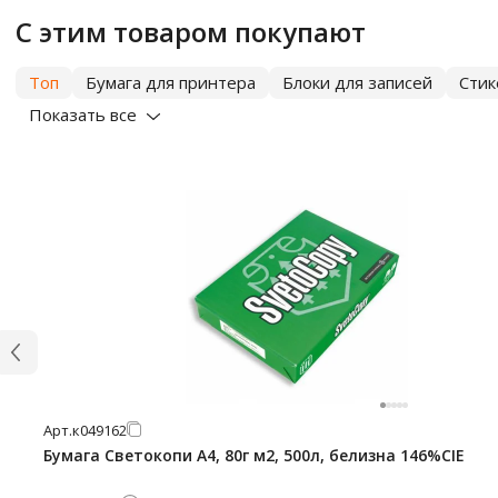
С этим товаром покупают
Топ
Бумага для принтера
Блоки для записей
Сти
Показать все
Арт.
к049162
Бумага Светокопи А4, 80г м2, 500л, белизна 146%CIE