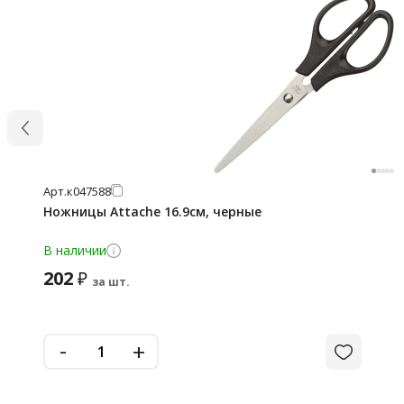
Арт.
к047588
Ножницы Attache 16.9см, черные
В наличии
202
₽
за шт.
-
+