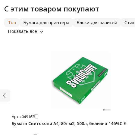
С этим товаром покупают
Топ
Бумага для принтера
Блоки для записей
Сти
Показать все
Арт.
к049162
Бумага Светокопи А4, 80г м2, 500л, белизна 146%CIE