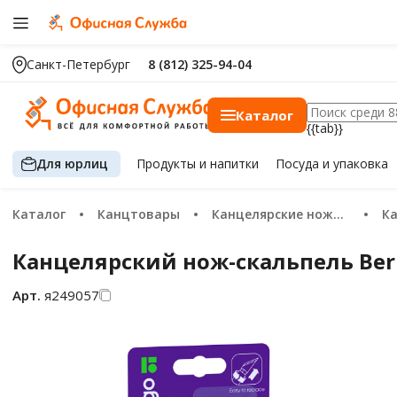
Санкт-Петербург
8 (812) 325-94-04
Каталог
{{tab}}
Для юрлиц
Продукты
и напитки
Посуда
и упаковка
Каталог
Канцтовары
Канцелярские ножи и ножницы
К
Канцелярский нож-скальпель Ber
Арт.
я249057