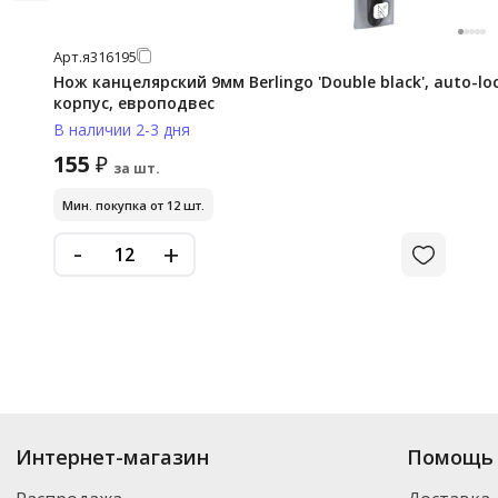
Арт.
я316195
Нож канцелярский 9мм Berlingo 'Double black', auto-l
корпус, европодвес
В наличии 2-3 дня
155
₽
за шт.
Мин. покупка от 12 шт.
-
+
Интернет-магазин
Помощь 