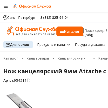
Санкт-Петербург
8 (812) 325-94-04
Каталог
{{tab}}
Для юрлиц
Продукты
и напитки
Посуда
и упаковка
Каталог
Канцтовары
Канцелярские ножи и ножницы
Канце
Нож канцелярский 9мм Attache 
Арт.
к954211