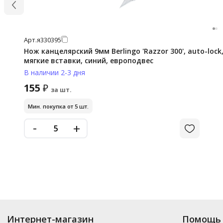
Арт.
я330395
Нож канцелярский 9мм Berlingo 'Razzor 300', auto-lock
мягкие вставки, синий, европодвес
В наличии 2-3 дня
155
₽
за шт.
Мин. покупка от 5 шт.
-
+
Интернет-магазин
Помощь 