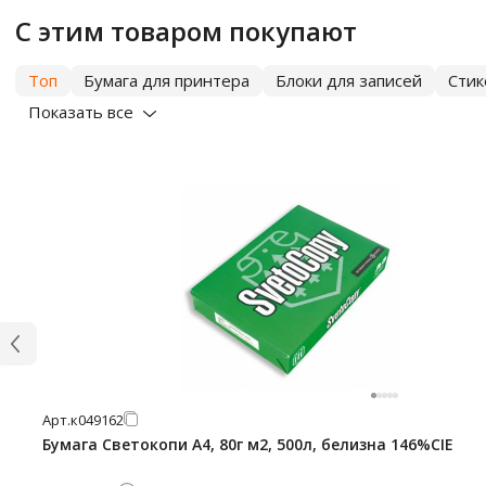
С этим товаром покупают
Топ
Бумага для принтера
Блоки для записей
Сти
Показать все
Арт.
к049162
Бумага Светокопи А4, 80г м2, 500л, белизна 146%CIE