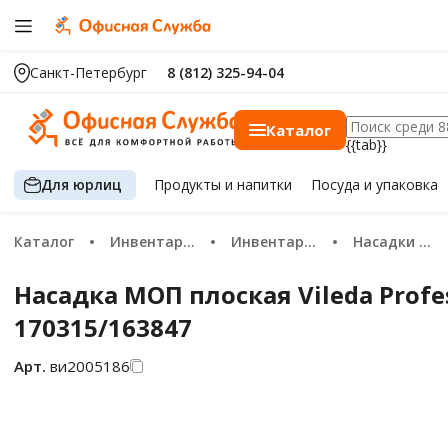
Санкт-Петербург
8 (812) 325-94-04
Каталог
{{tab}}
Для юрлиц
Продукты
и напитки
Посуда
и упаковка
Каталог
Инвентарь и техника для уборки
Инвентарь для уборки пола
Насадки моющие на швабру (мопы)
Насадка МОП плоская Vileda Pro
170315/163847
Арт.
ви2005186