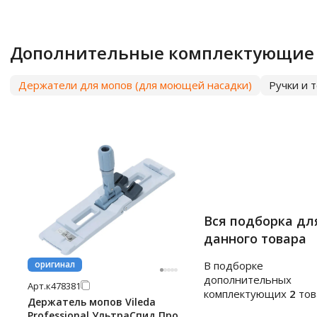
Дополнительные комплектующие
Держатели для мопов (для моющей насадки)
Ручки и 
Вся подборка дл
данного товара
оригинал
В подборке
дополнительных
Арт.
к478381
комплектующих
2
тов
Держатель мопов Vileda
Professional УльтраСпид Про