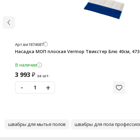
Арт.
ви1874687
Насадка МОП плоская Vermop Твикстер Блю 40см, 473
В наличии
3 993
₽
за шт.
-
+
швабры для мытья полов
швабры для пола професси