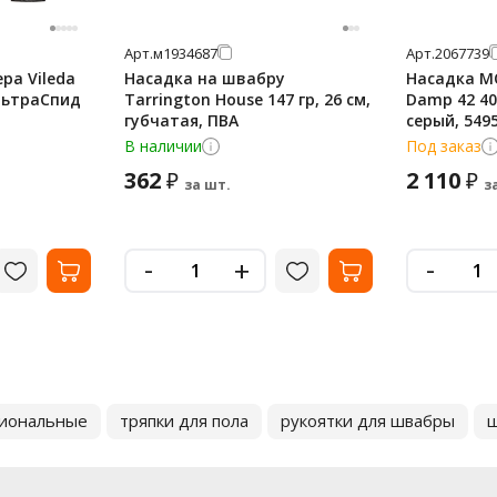
Арт.
м1934687
Арт.
2067739
ра Vileda
Насадка на швабру
Насадка М
льтраСпид
Tarrington House 147 гр, 26 см,
Damp 42 40
губчатая, ПВА
серый, 549
В наличии
Под заказ
362
2 110
₽
₽
за шт.
з
-
-
+
сиональные
тряпки для пола
рукоятки для швабры
щ