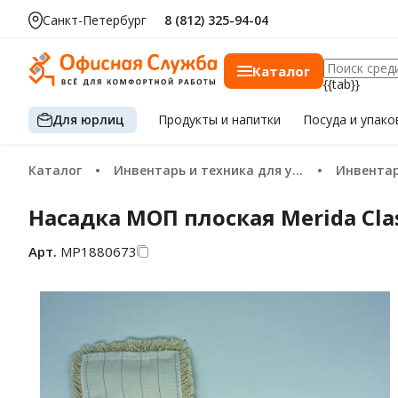
Санкт-Петербург
8 (812) 325-94-04
Каталог
{{tab}}
Для юрлиц
Продукты
и напитки
Посуда
и упако
Каталог
Инвентарь и техника для уборки
Инвента
Насадка МОП плоская Merida Cla
Арт.
МР1880673