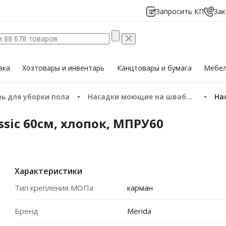
Запросить КП
Зак
вка
Хозтовары
и инвентарь
Канцтовары
и бумага
Мебе
рь для уборки пола
Насадки моющие на швабру (мопы)
Н
ssic 60см, хлопок, МПРУ60
Характеристики
Тип крепления МОПа
карман
Бренд
Merida