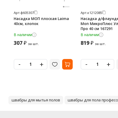
Арт.
ф605307
Арт.
к1212085
Насадка МОП плоская Laima
Насадка д/флаунде
40см, хлопок
Моп МикроПлюс У
Про 40 см 167291
В наличии
В наличии
307
819
₽
₽
за шт.
за шт.
-
-
+
+
швабры для мытья полов
швабры для пола профес