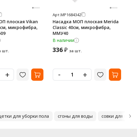
Арт.
МР1684342
Арт
ОП плоская Vikan
Насадка МОП плоская Merida
На
см, микрофибра,
Classic 40см, микрофибра,
40
509
ММУ40
дв
ми
В наличии
В 
336
4
₽
а шт.
за шт.
-
+
+
етки для уборки пола
сгоны для воды
совки для мусо