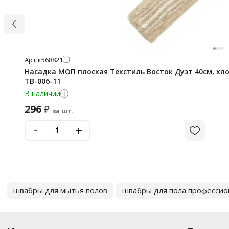
Арт.
к568821
Насадка МОП плоская Текстиль Восток Дуэт 40см, хл
ТВ-006-11
В наличии
296
₽
за шт.
-
+
швабры для мытья полов
швабры для пола професси