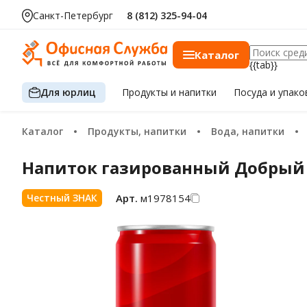
Санкт-Петербург
8 (812) 325-94-04
Каталог
{{tab}}
Для юрлиц
Продукты
и напитки
Посуда
и упако
Каталог
Продукты, напитки
Вода, напитки
Напиток газированный Добрый Co
Арт.
м1978154
Честный ЗНАК