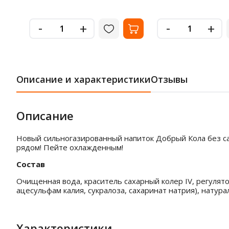
-
-
+
+
Описание и характеристики
Отзывы
Описание
Новый сильногазированный напиток Добрый Кола без сах
рядом! Пейте охлажденным!
Состав
Очищенная вода, краситель сахарный колер IV, регулят
ацесульфам калия, сукралоза, сахаринат натрия), натур
Характеристики