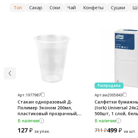
Топ
Сахар
Соки
Чай
Конфеты
Сушки
Ш
Распродажа
Арт.
1977987
Арт.
ви2005843
Стакан одноразовый Д-
Салфетки бумажные
Полимер Эконом 200мл,
(tork) Universal 24х
пластиковый прозрачный,
500шт, 1 слой, бел
100шт/уп
В наличии
В наличии
127
499
₽
₽
711
₽
за упак.
за шт.