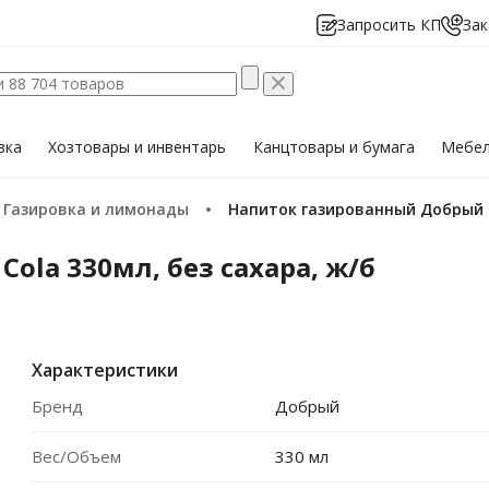
Запросить КП
Зак
вка
Хозтовары
и инвентарь
Канцтовары
и бумага
Мебе
Газировка и лимонады
Напиток газированный Добрый C
la 330мл, без сахара, ж/б
Характеристики
Бренд
Добрый
Вес/Объем
330 мл