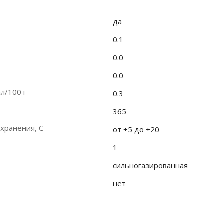
да
0.1
0.0
0.0
л/100 г
0.3
365
хранения, C
от +5 до +20
1
сильногазированная
нет