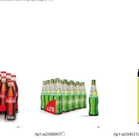
Арт.
м2098907
Арт.
м204531