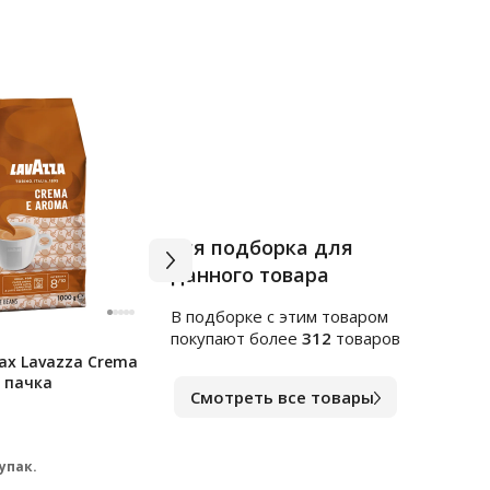
Вся подборка для
данного товара
В подборке c этим товаром
Арт.
м2088861
Арт.
1
покупают более
312
товаров
ах Lavazza Crema
Карамель Яшкино С соком
Чай G
, пачка
малины, яблока, лимона, 1кг
(Спр
Смотреть все товары
HoRe
В наличии
В на
401
39
₽
 упак.
за шт.