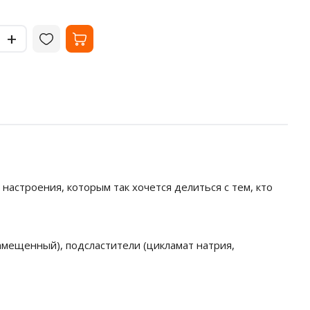
-
-
+
+
астроения, которым так хочется делиться с тем, кто
амещенный), подсластители (цикламат натрия,