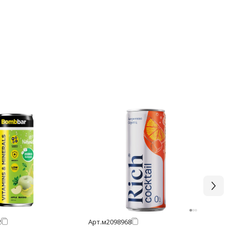
2
Арт.
м2098968
Арт