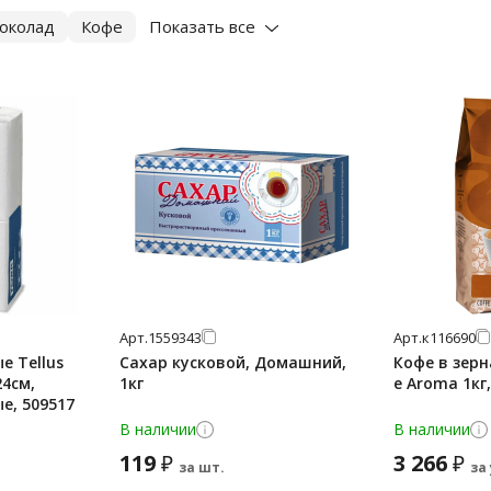
околад
Кофе
Показать все
Арт.
1559343
Арт.
к116690
 Tellus
Сахар кусковой, Домашний,
Кофе в зерн
24см,
1кг
е Aroma 1кг
ые, 509517
В наличии
В наличии
119
3 266
₽
₽
за шт.
за