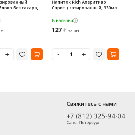
азированный
Напиток Rich Аперитиво
На
локо без сахара,
Спритц газированный, 330мл
кл
45
В наличии
В 
127
1
₽
т.
за шт.
-
+
+
Свяжитесь с нами
+7 (812) 325-94-04
Санкт-Петербург