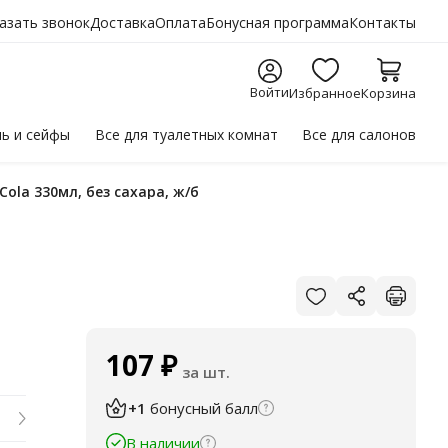
азать звонок
Доставка
Оплата
Бонусная программа
Контакты
Войти
Избранное
Корзина
ль
и сейфы
Все для
туалетных комнат
Все для
салонов
ola 330мл, без сахара, ж/б
107
₽
за шт.
+1
бонусный балл
В наличии