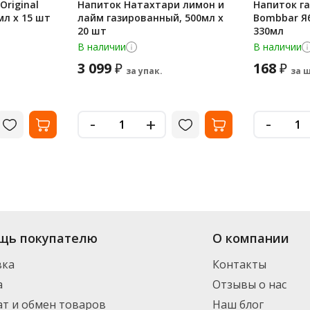
Original
Напиток Натахтари лимон и
Напиток г
мл x 15 шт
лайм газированный, 500мл x
Bombbar Яб
20 шт
330мл
В наличии
В наличии
3 099
168
₽
₽
за упак.
за ш
-
-
+
щь покупателю
О компании
вка
Контакты
а
Отзывы о нас
т и обмен товаров
Наш блог