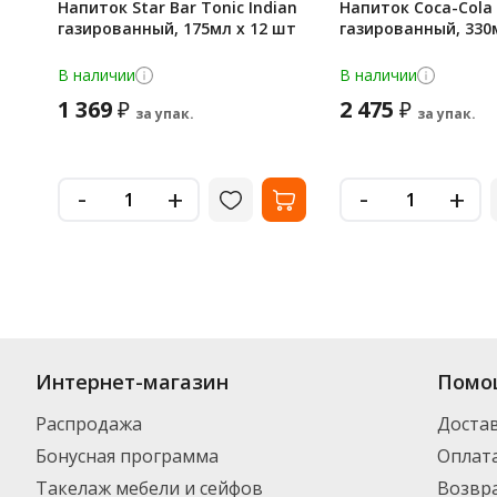
Напиток Star Bar Tonic Indian
Напиток Coca-Cola 
газированный, 175мл x 12 шт
газированный, 330
В наличии
В наличии
1 369
2 475
₽
₽
за упак.
за упак.
-
-
+
+
Интернет-магазин
Помо
Распродажа
Доста
Бонусная программа
Оплат
Такелаж мебели и сейфов
Возвра