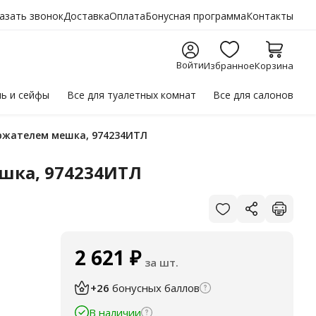
азать звонок
Доставка
Оплата
Бонусная программа
Контакты
Войти
Избранное
Корзина
ль
и сейфы
Все для
туалетных комнат
Все для
салонов
держателем мешка, 974234ИТЛ
ешка, 974234ИТЛ
2 621
₽
за шт.
+26
бонусных баллов
В наличии