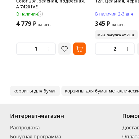
Color 23л, зеленая, подвесная,
12л, цельная, черн
А 74201VE
В наличии
В наличии 2-3 дня
4 779
345
₽
₽
за шт.
за шт.
Мин. покупка от 2 шт.
-
-
+
+
корзины для бумаг
корзины для бумаг металлическ
Интернет-магазин
Помо
Распродажа
Доста
Бонусная программа
Оплат