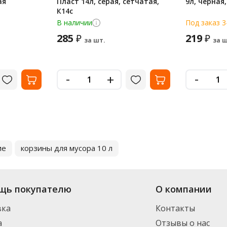
ая
Пласт 14л, серая, сетчатая,
9л, черная
К14с
В наличии
Под заказ 3
285
219
₽
₽
за шт.
за ш
-
-
+
ие
корзины для мусора 10 л
щь покупателю
О компании
вка
Контакты
а
Отзывы о нас