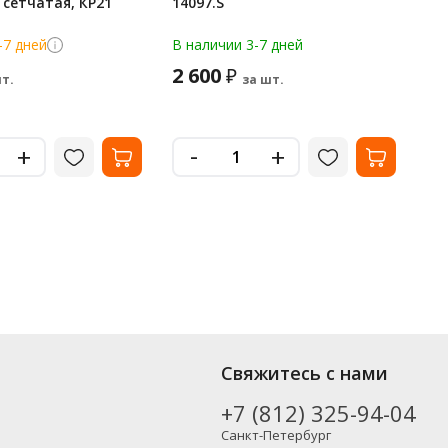
, сетчатая, КР21
14097.S
'Ba
237
-7 дней
В наличии 3-7 дней
В н
2 600
2
₽
т.
за шт.
-
+
+
Свяжитесь с нами
+7 (812) 325-94-04
Санкт-Петербург