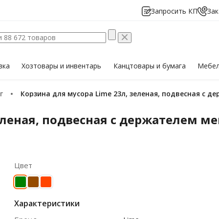
Запросить КП
Зак
вка
Хозтовары
и инвентарь
Канцтовары
и бумага
Мебе
г
Корзина для мусора Lime 23л, зеленая, подвесная с 
еленая, подвесная с держателем м
Цвет
Характеристики