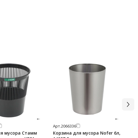
Арт.
2066336
Арт
ля мусора Стамм
Корзина для мусора Nofer 6л,
Ко