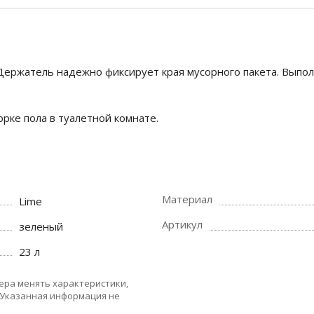
Держатель надежно фиксирует края мусорного пакета. Выпол
рке пола в туалетной комнате.
Материал
Lime
Артикул
зеленый
23 л
ера менять характеристики,
 Указанная информация не