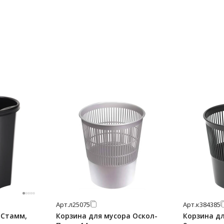
Арт.
л25075
Арт.
к384385
 Стамм,
Корзина для мусора Оскол-
Корзина д