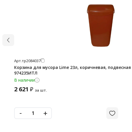
Арт.
тр2084037
Корзина для мусора Lime 23л, коричневая, подвесна
974235ИТЛ
В наличии
2 621
₽
за шт.
-
+