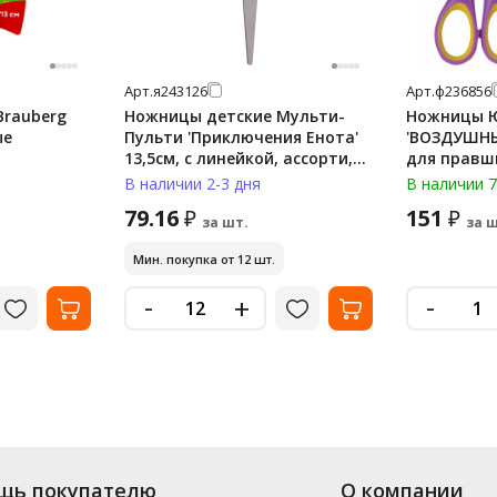
Арт.
я243126
Арт.
ф236856
Brauberg
Ножницы детские Мульти-
Ножницы 
ые
Пульти 'Приключения Енота'
'ВОЗДУШНЫ
13,5см, с линейкой, ассорти,
для правш
европодвес
вставки, 
В наличии 2-3 дня
В наличии 7
европодвес
79.16
151
₽
₽
за шт.
за ш
Мин. покупка от 12 шт.
-
-
+
щь покупателю
О компании