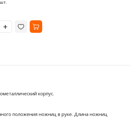
33.02
35
₽
 шт.
за шт.
-
-
+
+
ометаллический корпус.
нного положения ножниц в руке. Длина ножниц