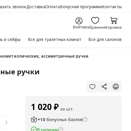
азать звонок
Доставка
Оплата
Бонусная программа
Контакты
Войти
Избранное
Корзина
ль
и сейфы
Все для
туалетных комнат
Все для
салонов
льнометаллические, ассиметричные ручки
чные ручки
1 020
₽
за шт.
+10
бонусных баллов
В наличии