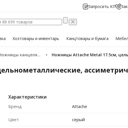
Запросить КП
Зак
вка
Хозтовары
и инвентарь
Канцтовары
и бумага
Мебе
Ножницы канцелярские
Ножницы Attache Metal 17.5см, це
 цельнометаллические, ассиметри
Характеристики
Бренд
Attache
Цвет
серый