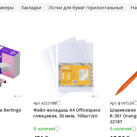
тикеры
Закладки
Лотки для бумаг горизонтальные
На
Арт.
я253788
Арт.
ф141526
 Berlingo
Файл-вкладыш А4 Officespace
Шариковая р
глянцевая, 30 мкм, 100шт/уп
R-301 Orang
22187
В наличии
В наличии