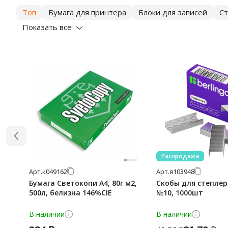
Топ
Бумага для принтера
Блоки для записей
С
Показать все
Распродажа
Арт.
к049162
Арт.
я103948
Бумага Светокопи А4, 80г м2,
Скобы для степлера
500л, белизна 146%CIE
№10, 1000шт
В наличии
В наличии