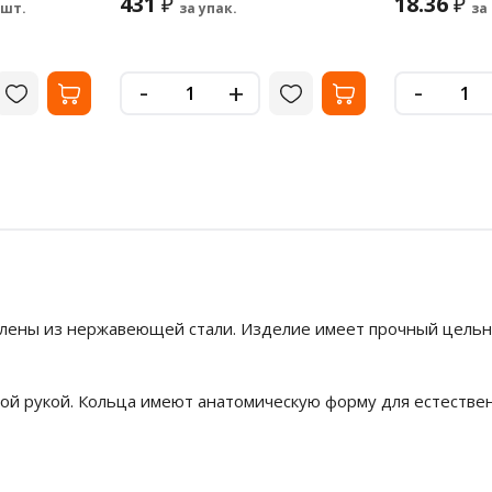
431
18.36
₽
₽
 шт.
за упак.
за
-
-
+
влены из нержавеющей стали. Изделие имеет прочный цельн
вой рукой. Кольца имеют анатомическую форму для естестве