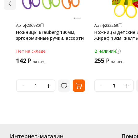
Арт.
ф236980
Арт.
ф232269
Ножницы Brauberg 130мм,
Ножницы детские 
эргономичные ручки, ассорти
Жираф 13см, желт
Нет на складе
В наличии
142
255
₽
₽
за шт.
за шт.
-
-
+
+
Интернет-магазин
Помо