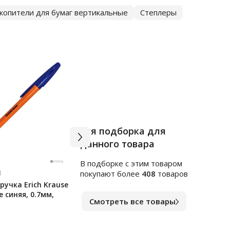
копители для бумаг вертикальные
Степлеры
Вся подборка для
данного товара
В подборке c этим товаром
Арт.
я255248
Арт.
ф
покупают более
408
товаров
учка Erich Krause
Клейкие закладки
Блок
e синяя, 0.7мм,
пластиковые Officespace
непр
Смотреть все товары
45х12мм, 5цветов по 20
цвет
листов
В наличии
В на