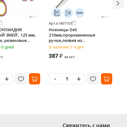
Арт.
к1407153
Арт
ЮНЛАНДИЯ
Ножницы Deli
Но
Й ЗМЕЙ', 125 мм,
210мм,прорезиненные
300
и, резиновые
ручки,лезвия из
вс
фиолетово-желтые,
нержавеющей стали,блистер
-9 дней
В наличии 3-4 дня
В н
, 236856
387
1
₽
т.
за шт.
Ми
-
+
+
Свяжитесь с нами