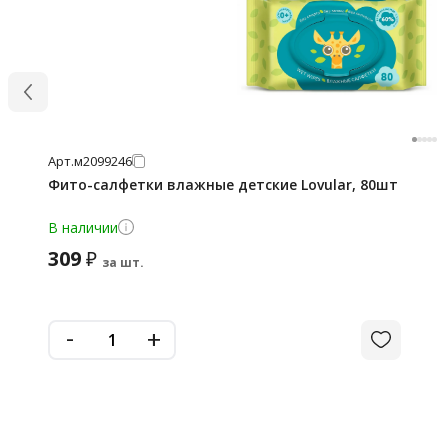
Арт.
м2099246
Фито-салфетки влажные детские Lovular, 80шт
В наличии
309
₽
за шт.
-
+