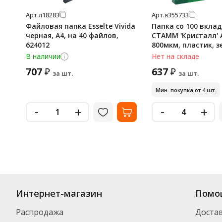
Арт.
л18283
Арт.
я355733
Файловая папка Esselte Vivida
Папка со 100 вкл
черная, А4, на 40 файлов,
СТАММ 'Кристалл' А
624012
800мкм, пластик, з
В наличии
Нет на складе
707
637
₽
₽
за шт.
за шт.
Мин. покупка от 4 шт.
-
-
+
+
Интернет-магазин
Помо
Распродажа
Доста