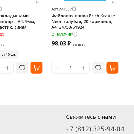
Арт.
л41537
Арт
0 вкладышами
Файловая папка Erich Krause
Па
ндарт' А4, 9мм,
Neon голубая, 20 карманов,
Ber
астик, синяя
А4, 34750/51924
10
ме
де
В наличии
В н
98.03
2
₽
т.
за шт.
 от 10 шт.
Ми
-
+
+
Свяжитесь с нами
+7 (812) 325-94-04