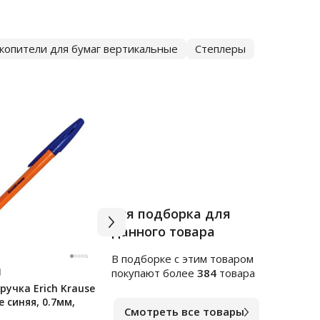
копители для бумаг вертикальные
Степлеры
Вся подборка для
данного товара
В подборке c этим товаром
Арт.
ф122341
Арт.
ф
покупают более
384
товара
учка Erich Krause
Блок для записей
Блок
e синяя, 0.7мм,
непроклеенный Brauberg 4
(сти
Смотреть все товары
цвета, 90х90х90мм
ПАСТ