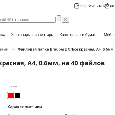
Запросить КП
Зак
вка
Хозтовары
и инвентарь
Канцтовары
и бумага
Мебе
йлами
Файловая папка Brauberg Office красная, А4, 0.6мм
красная, А4, 0.6мм, на 40 файлов
Цвет
Характеристики