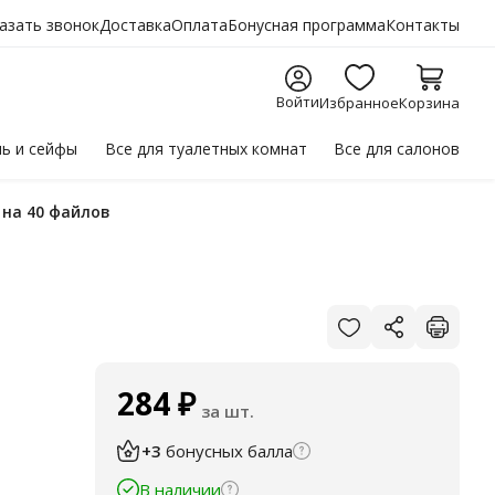
азать звонок
Доставка
Оплата
Бонусная программа
Контакты
Войти
Избранное
Корзина
ль
и сейфы
Все для
туалетных комнат
Все для
салонов
, на 40 файлов
284
₽
за шт.
+3
бонусных балла
В наличии