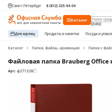
Санкт-Петербург
8 (812) 325-94-04
Каталог
{{tab}}
Для юрлиц
Продукты
и напитки
Посуда
и упако
Каталог
Папки, файлы, архивация
Папки с фа
Файловая папка Brauberg Office 
Арт.
ф271328