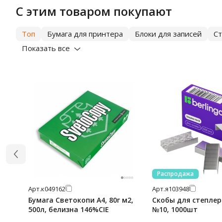
С этим товаром покупают
Топ
Бумага для принтера
Блоки для записей
С
Показать все
Распродажа
Арт.
к049162
Арт.
я103948
Бумага Светокопи А4, 80г м2,
Скобы для степлера
500л, белизна 146%CIE
№10, 1000шт