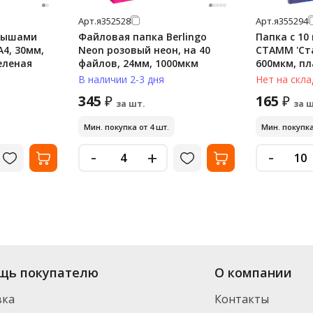
Арт.
я352528
Арт.
я355294
адышами
Файловая папка Berlingo
Папка с 1
4, 30мм,
Neon розовый неон, на 40
СТАММ 'Ста
еленая
файлов, 24мм, 1000мкм
600мкм, пл
В наличии 2-3 дня
Нет на скла
345
165
₽
₽
за шт.
за ш
Мин. покупка от 4 шт.
Мин. покупка
-
-
+
щь покупателю
О компании
вка
Контакты