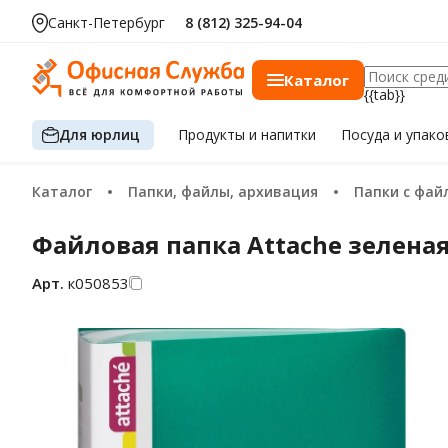
Санкт-Петербург
8 (812) 325-94-04
Каталог
{{tab}}
Для юрлиц
Продукты
и напитки
Посуда
и упако
Каталог
Папки, файлы, архивация
Папки с фа
Файловая папка Attache зеленая,
Арт.
к050853