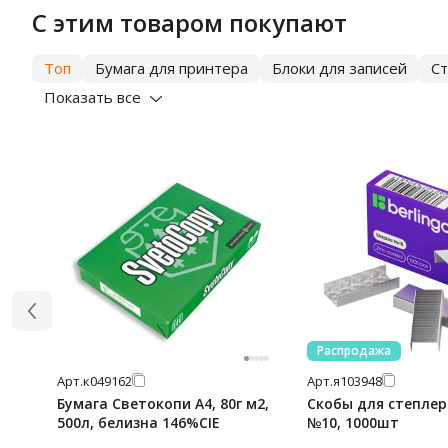
С этим товаром покупают
Топ
Бумага для принтера
Блоки для записей
С
Показать все
Распродажа
Арт.
к049162
Арт.
я103948
Бумага Светокопи А4, 80г м2,
Скобы для степлера
500л, белизна 146%CIE
№10, 1000шт