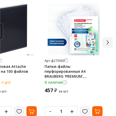
Арт.
ф273003
Арт
ловая Attache
Папки-файлы
Па
, на 100 файлов
перфорированные А4
СТ
BRAUBERG 'PREMIUM',
пл
КОМПЛЕКТ 100 шт., гладкие,
-4 дня
В наличии
Не
35 мкм, 273003
457
1
₽
а шт.
за шт.
Ми
-
+
+