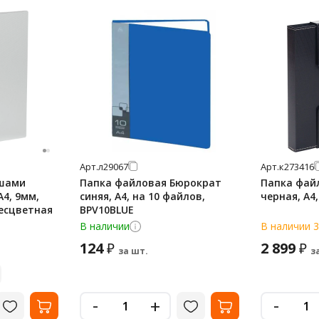
Арт.
л29067
Арт.
к273416
ышами
Папка файловая Бюрократ
Папка фай
4, 9мм,
синяя, А4, на 10 файлов,
черная, А4
бесцветная
BPV10BLUE
В наличии
В наличии 3
124
2 899
₽
₽
за шт.
з
-
-
+