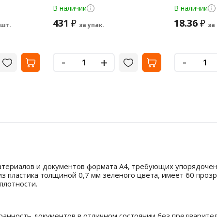
В наличии
В наличии
431
18.36
₽
₽
 шт.
за упак.
за
-
-
+
атериалов и документов формата А4, требующих упорядоченн
з пластика толщиной 0,7 мм зеленого цвета, имеет 60 проз
плотности.
анность документов в отличном состоянии без предварител