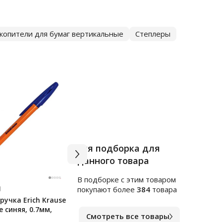
копители для бумаг вертикальные
Степлеры
Вся подборка для
данного товара
В подборке c этим товаром
Арт.
я255248
Арт.
ф
покупают более
384
товара
учка Erich Krause
Клейкие закладки
Блок
e синяя, 0.7мм,
пластиковые Officespace
непр
Смотреть все товары
45х12мм, 5цветов по 20
цвет