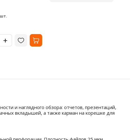
листов
В наличии
В на
33.02
35
₽
 шт.
за шт.
-
-
+
+
ости и наглядного обзора: отчетов, презентаций,
рачных вкладышей, а также карман на корешке для
ьной перфорации. Плотность файлов 25 мкм.