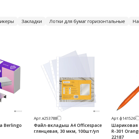
тикеры
Закладки
Лотки для бумаг горизонтальные
На
Арт.
я253788
Арт.
ф141526
 Berlingo
Файл-вкладыш А4 Officespace
Шариковая р
глянцевая, 30 мкм, 100шт/уп
R-301 Orang
22187