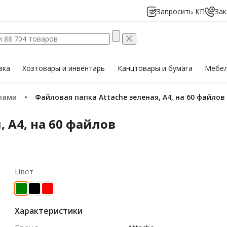
Запросить КП
Зак
вка
Хозтовары
и инвентарь
Канцтовары
и бумага
Мебе
йлами
Файловая папка Attache зеленая, А4, на 60 файлов
 А4, на 60 файлов
Цвет
Характеристики