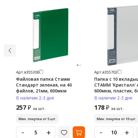
Арт.
я355306
Арт.
я355702
Файловая папка Стамм
Папка с 10 вклад
Стандарт зеленая, на 40
СТАММ 'Кристалл' А
файлов, 21мм, 600мкм
600мкм, пластик, 
В наличии 2-3 дня
В наличии 2-3 дня
257
178
₽
₽
за шт.
за шт.
Мин. покупка от 5 шт.
Мин. покупка от 10 шт.
-
-
+
+