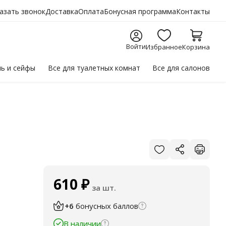
азать звонок
Доставка
Оплата
Бонусная программа
Контакты
Войти
Избранное
Корзина
ль
и сейфы
Все для
туалетных комнат
Все для
салонов
610
₽
за шт.
+6
бонусных баллов
В наличии