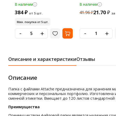
В наличии
В наличии
384 ₽
21.70
₽
41.96
₽
от 5 шт.
за
Мин. покупка от 5 шт.
-
-
+
+
Описание и характеристики
Отзывы
Описание
Папка с файлами Attache предназначена для хранения м
коммерческих и персональных портфолио. Изготовлена и
сменной этикетки. Вмещает до 120 листов стандартной 
Преимущества
Преимуществом файловой папки является надежная сохр