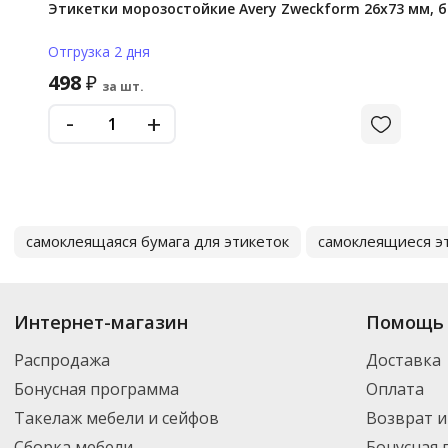
Этикетки морозостойкие Avery Zweckform 26x73 мм, б
Отгрузка 2 дня
498
₽
за шт.
-
+
самоклеящаяся бумага для этикеток
самоклеящиеся э
Интернет-магазин
Помощь 
Распродажа
Доставка
Бонусная программа
Оплата
Такелаж мебели и сейфов
Возврат и
Сборка мебели
Бонусная