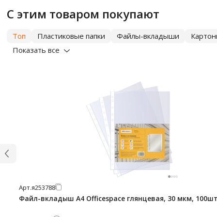
С этим товаром покупают
Топ
Пластиковые папки
Файлы-вкладыши
Картон
Показать все
Арт.
я253788
Файл-вкладыш А4 Officespace глянцевая, 30 мкм, 100ш