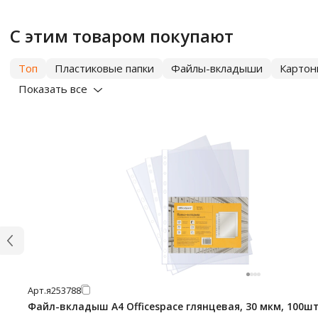
С этим товаром покупают
Топ
Пластиковые папки
Файлы-вкладыши
Картон
Показать все
Арт.
я253788
Файл-вкладыш А4 Officespace глянцевая, 30 мкм, 100ш