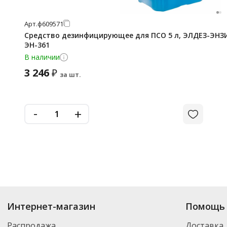
Арт.
ф609571
Средство дезинфицирующее для ПСО 5 л, ЭЛДЕЗ-ЭНЗИ
ЭН-361
В наличии
3 246
₽
за шт.
-
+
Интернет-магазин
Помощь 
Распродажа
Доставка