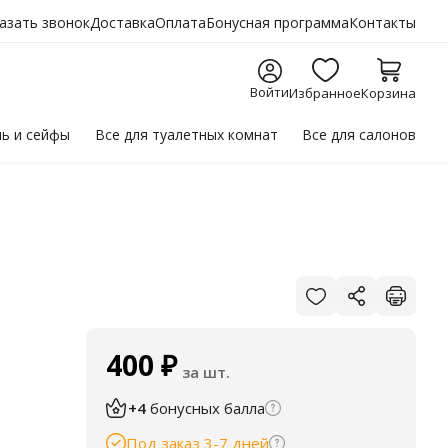
азать звонок
Доставка
Оплата
Бонусная программа
Контакты
Войти
Избранное
Корзина
ль
и сейфы
Все для
туалетных комнат
Все для
салонов
400
₽
за шт.
+4
бонусных балла
Под заказ 3-7 дней