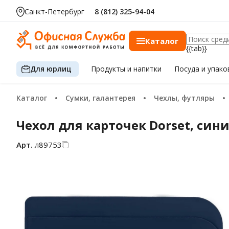
Санкт-Петербург
8 (812) 325-94-04
Каталог
{{tab}}
Для юрлиц
Продукты
и напитки
Посуда
и упако
Каталог
Сумки, галантерея
Чехлы, футляры
Чехол для карточек Dorset, син
Арт.
л89753