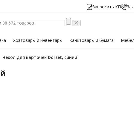
Запросить КП
Зак
вка
Хозтовары
и инвентарь
Канцтовары
и бумага
Мебе
Чехол для карточек Dorset, синий
ий