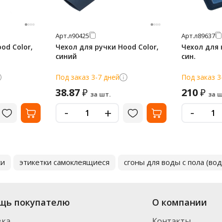
Арт.
л90425
Арт.
л89637
od Color,
Чехол для ручки Hood Color,
Чехол для 
синий
син.
Под заказ 3-7 дней
Под заказ 3
38.87
210
₽
₽
за шт.
за ш
-
-
+
ки
этикетки самоклеящиеся
сгоны для воды с пола (во
щь покупателю
О компании
вка
Контакты