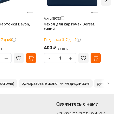
Арт.
л89753
Арт
карточки Devon,
Чехол для карточек Dorset,
Фу
синий
Caf
-7 дней
Под заказ 3-7 дней
По
400
2 
₽
т.
за шт.
-
+
+
досгоны)
одноразовые шапочки медицинские
ручки ш
Свяжитесь с нами