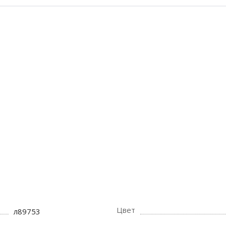
Цвет
л89753