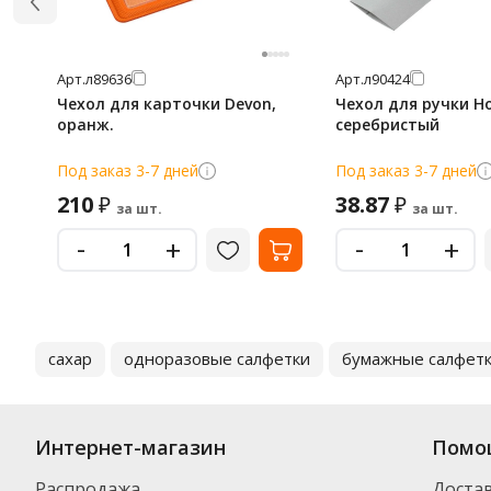
Арт.
л89636
Арт.
л90424
Чехол для карточки Devon,
Чехол для ручки Ho
оранж.
серебристый
Под заказ 3-7 дней
Под заказ 3-7 дней
210
38.87
₽
₽
за шт.
за шт.
-
-
+
+
сахар
одноразовые салфетки
бумажные салфет
Интернет-магазин
Помо
Распродажа
Доста