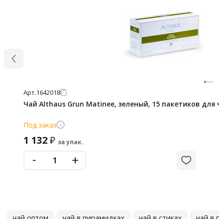
Арт.
1642018
Чай Althaus Grun Matinee, зеленый, 15 пакетиков для
Под заказ
1 132
₽
за упак.
-
+
чай оптом
чай в пирамидках
чай в стиках
чай в 