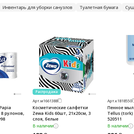
Инвентарь для уборки санузлов
Туалетная бумага
Суш
Распродажа
Арт.
м1661388
Арт.
к1818550
Papia
Косметические салфетки
Пенное мыл
, 8 рулонов,
Zewa Kids 60шт, 21х20см, 3
Tellus (tork)
998
слоя, белые
520511
В наличии
В наличии