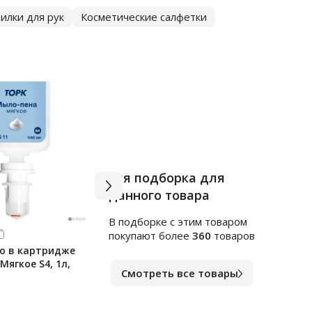
илки для рук
Косметические салфетки
Вся подборка для
данного товара
В подборке c этим товаром
Арт.
к1564553
Арт.
в
покупают более
360
товаров
о в картридже
Индивидуальные покрытия
Чист
 Мягкое S4, 1л,
на унитаз Merida Stella, 1/4
сант
Смотреть все товары
сложения, 100 листов, С-89
1л, 
В наличии
В на