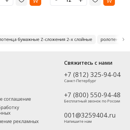
лотенца бумажные Z-сложения 2-х слойные
ролотенца б
Свяжитесь с нами
+7 (812) 325-94-04
Санкт-Петербург
+7 (800) 550-94-48
е соглашение
Бесплатный звонок по России
бработку
нных
001@3259404.ru
учение рекламных
Напишите нам