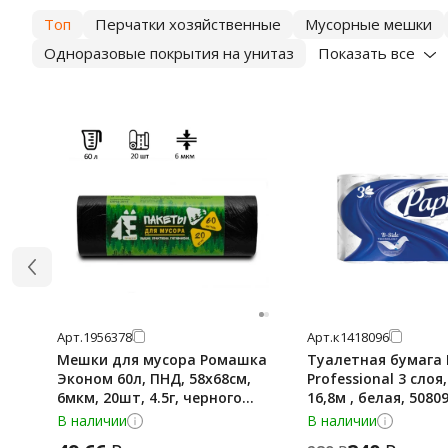
Топ
Перчатки хозяйственные
Мусорные мешки
Одноразовые покрытия на унитаз
Показать все
Арт.
1956378
Арт.
к1418096
Мешки для мусора Ромашка
Туалетная бумага 
Эконом 60л, ПНД, 58х68см,
Professional 3 слоя
6мкм, 20шт, 4.5г, черного
16,8м , белая, 5080
цвета, в рулоне
В наличии
В наличии