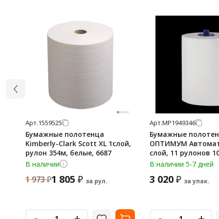
Арт.
1559525
Арт.
МР1949346
Бумажные полотенца
Бумажные полотен
Kimberly-Clark Scott XL 1слой,
ОПТИМУМ Автомат
рулон 354м, белые, 6687
слой, 11 рулонов 1
BP4302
В наличии
В наличии 5-7 дней
1 805
3 020
₽
₽
1 973
₽
за рул.
за упак.
-
-
+
+