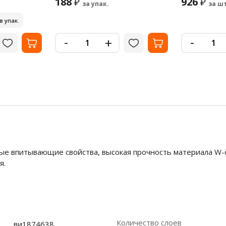
188
926
₽
₽
за упак.
за шт
 в упак.
-
-
+
ые впитывающие свойства, высокая прочность материала W-
я.
Количество слоев
ви1874638