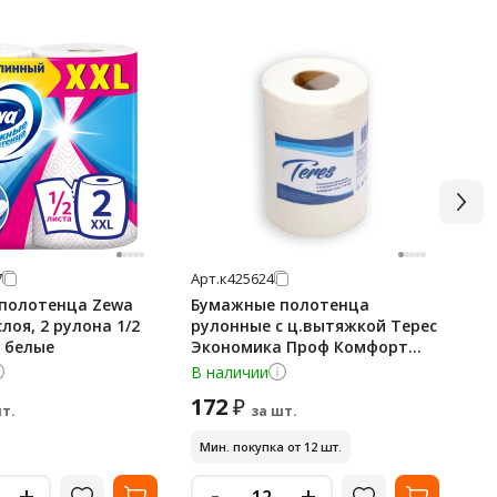
7
Арт.
к425624
Арт
полотенца Zewa
Бумажные полотенца
Бу
слоя, 2 рулона 1/2
рулонные с ц.вытяжкой Терес
Pro
, белые
Экономика Проф Комфорт
сл
mini Т-0130 120м, 1 слой,
па
В наличии
В 
белые
172
2 
₽
т.
за шт.
Мин. покупка от 12 шт.
10
-
+
+