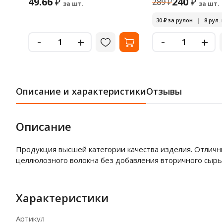
49.66
240
₽
₽
289
₽
за шт.
за шт.
30
₽
за рулон
|
8 рул.
-
-
+
+
Описание и характеристики
Отзывы
Описание
Продукция высшей категории качества изделия. Отличн
целлюлозного волокна без добавления вторичного сырь
Характеристики
Артикул