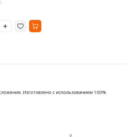
238
10
₽
.
за упак.
-
-
+
+
сложения. Изготовлено с использованием 100%
2