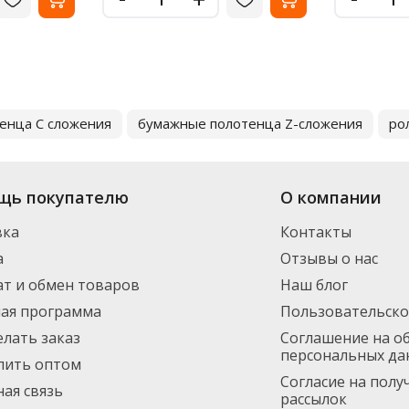
енца C сложения
бумажные полотенца Z-сложения
ро
щь покупателю
О компании
вка
Контакты
а
Отзывы о нас
т и обмен товаров
Наш блог
ная программа
Пользовательско
елать заказ
Соглашение на о
персональных да
пить оптом
Согласие на пол
ая связь
рассылок