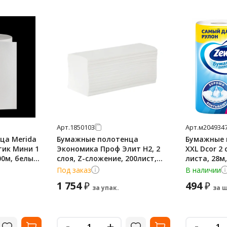
Арт.
1850103
Арт.
м204934
ца Merida
Бумажные полотенца
Бумажные 
ик Мини 1
Экономика Проф Элит H2, 2
XXL Dcor 2 
00м, белые,
слоя, Z-сложение, 200лист,
листа, 28м
белые, 15 пачек, Т-0240
Под заказ
В наличии
1 754
494
₽
₽
за упак.
за ш
-
-
+