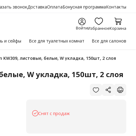
азать звонок
Доставка
Оплата
Бонусная программа
Контакты
Войти
Избранное
Корзина
ль
и сейфы
Все для
туалетных комнат
Все для
салонов
m KW309, листовые, белые, W укладка, 150шт, 2 слоя
белые, W укладка, 150шт, 2 слоя
Снят с продаж