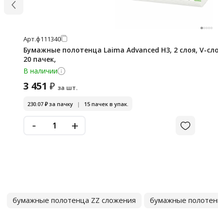
Арт.
ф111340
Бумажные полотенца Laima Advanced H3, 2 слоя, V-сло
20 пачек,
В наличии
3 451
₽
за шт.
230.07
₽
за пачку
|
15 пачек в упак.
-
+
бумажные полотенца ZZ сложения
бумажные полотен