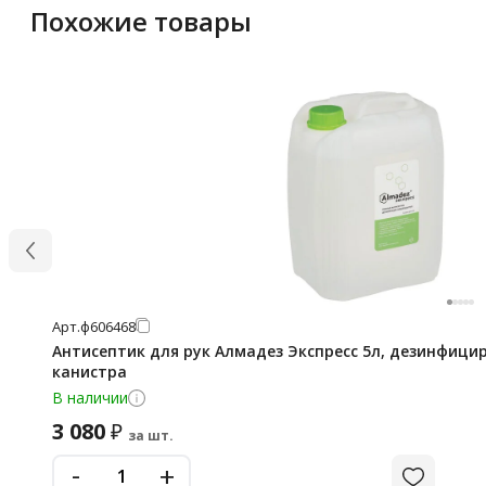
Похожие товары
Арт.
ф606468
Антисептик для рук Алмадез Экспресс 5л, дезинфици
канистра
В наличии
3 080
₽
за шт.
-
+