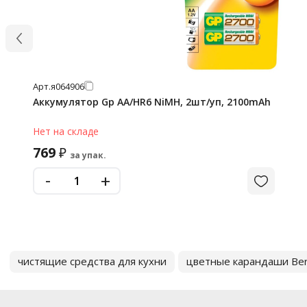
Арт.
я064906
Аккумулятор Gp AA/HR6 NiMH, 2шт/уп, 2100mAh
Нет на складе
769
₽
за упак.
-
+
чистящие средства для кухни
цветные карандаши Ber