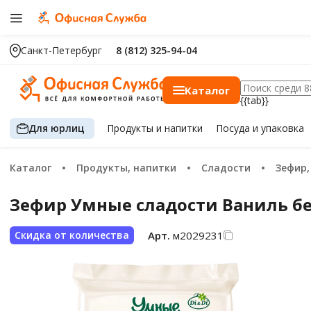
Санкт-Петербург
8 (812) 325-94-04
Каталог
{{tab}}
Для юрлиц
Продукты
и напитки
Посуда
и упаковка
Каталог
Продукты, напитки
Сладости
Зефир, ма
Зефир Умные сладости Ваниль без
Арт.
м2029231
Скидка от количества