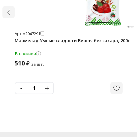
Арт.
м2047291
Мармелад Умные сладости Вишня без сахара, 200г
В наличии
510
₽
за шт.
-
+