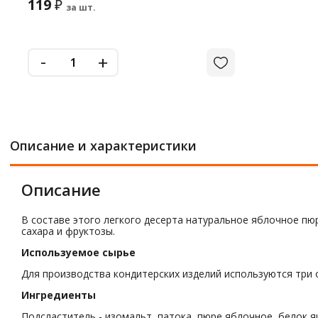
119
₽
за шт.
-
+
Описание и характеристики
Описание
В составе этого легкого десерта натуральное яблочное пюр
сахара и фруктозы.
Используемое сырье
Для производства кондитерских изделий используются три о
Ингредиенты
Подсластитель - изомальт, патока, пюре яблочное, белок я